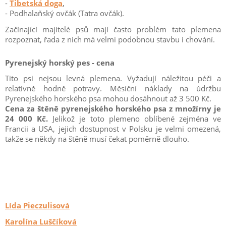
-
Tibetská doga
,
- Podhalaňský ovčák (Tatra ovčák).
Začínající majitelé psů mají často problém tato plemena
rozpoznat, řada z nich má velmi podobnou stavbu i chování.
Pyrenejský horský pes - cena
Tito psi nejsou levná plemena. Vyžadují náležitou péči a
relativně hodně potravy. Měsíční náklady na údržbu
Pyrenejského horského psa mohou dosáhnout až 3 500 Kč.
Cena za štěně pyrenejského horského psa z množírny je
24 000 Kč.
Jelikož je toto plemeno oblíbené zejména ve
Francii a USA, jejich dostupnost v Polsku je velmi omezená,
takže se někdy na štěně musí čekat poměrně dlouho.
Lída Pieczulisová
Karolína Luščíková