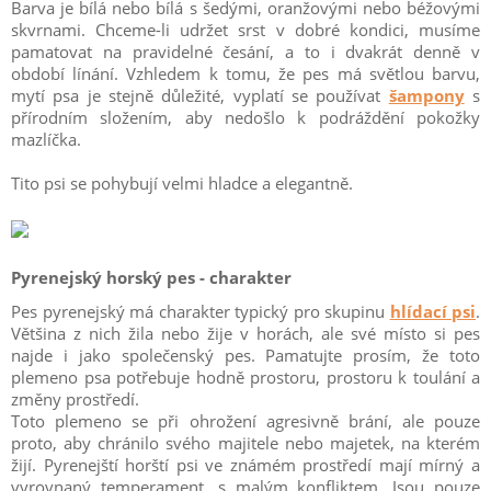
Barva je bílá nebo bílá s šedými, oranžovými nebo béžovými
skvrnami. Chceme-li udržet srst v dobré kondici, musíme
pamatovat na pravidelné česání, a to i dvakrát denně v
období línání. Vzhledem k tomu, že pes má světlou barvu,
mytí psa je stejně důležité, vyplatí se používat
šampony
s
přírodním složením, aby nedošlo k podráždění pokožky
mazlíčka.
Tito psi se pohybují velmi hladce a elegantně.
Pyrenejský horský pes - charakter
Pes pyrenejský má charakter typický pro skupinu
hlídací psi
.
Většina z nich žila nebo žije v horách, ale své místo si pes
najde i jako společenský pes. Pamatujte prosím, že toto
plemeno psa potřebuje hodně prostoru, prostoru k toulání a
změny prostředí.
Toto plemeno se při ohrožení agresivně brání, ale pouze
proto, aby chránilo svého majitele nebo majetek, na kterém
žijí. Pyrenejští horští psi ve známém prostředí mají mírný a
vyrovnaný temperament, s malým konfliktem. Jsou pouze