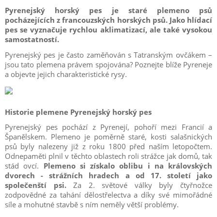
Pyrenejský horský pes je staré plemeno psů
pocházejících z francouzských horských psů. Jako hlídací
pes se vyznačuje rychlou aklimatizací, ale také vysokou
samostatností.
Pyrenejský pes je často zaměňován s Tatranským ovčákem –
jsou tato plemena právem spojována? Poznejte blíže Pyreneje
a objevte jejich charakteristické rysy.
Historie plemene Pyrenejský horský pes
Pyrenejský pes pochází z Pyrenejí, pohoří mezi Francií a
Španělskem. Plemeno je poměrně staré, kosti salašnických
psů byly nalezeny již z roku 1800 před naším letopočtem.
Odnepaměti plnil v těchto oblastech roli strážce jak domů, tak
stád ovcí.
Plemeno si získalo oblibu i na královských
dvorech - strážních hradech a od 17. století jako
společenští psi.
Za 2. světové války byly čtyřnožce
zodpovědné za tahání dělostřelectva a díky své mimořádné
síle a mohutné stavbě s ním neměly větší problémy.