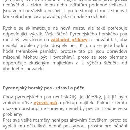
nedůvěřiví k cizím lidem nebo zvířatům podobné velikosti.
Jsou velmi nezávislí a nezávislí, proto si majitel musí stanovit
konkrétní hranice a pravidla, jak si mazlíčka ochočit.
Rychle se aklimatizuje na nová místa, ale také potřebuje
odpovídající výcvik. Vaše štěně Pyrenejského horského psa
musí být vycvičeno na
základní příkazy
a chování tak, aby
nedělal problémy jako dospělý pes. K tomu se jistě budou
hodit tréninkové pamlsky, protože tito psi jsou opravdoví
mlsouni! Mohou být i tvrdohlaví, proto se toto plemeno
doporučuje zkušeným majitelům a k výběru štěněte od
vhodného chovatele.
Pyrenejský horský pes - zdraví a péče
Chov pyrenejského psa není složitý, je důležitý, jak již bylo
zmíněno dříve
výcvik psů
a přístup majitele. Pokud k těmto
otázkám přistoupíme správně, neměl by pes činit žádné větší
problémy.
Přes své velké rozměry není pes aktivním člověkem, proto se
vyplatí mu několikrát denně poskytnout prostor pro běhání