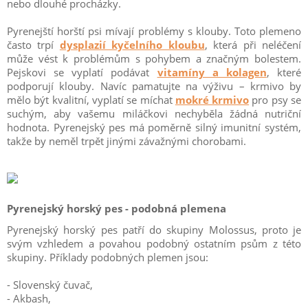
nebo dlouhé procházky.
Pyrenejští horští psi mívají problémy s klouby. Toto plemeno
často trpí
dysplazií kyčelního kloubu
, která při neléčení
může vést k problémům s pohybem a značným bolestem.
Pejskovi se vyplatí podávat
vitamíny a kolagen
, které
podporují klouby. Navíc pamatujte na výživu – krmivo by
mělo být kvalitní, vyplatí se míchat
mokré krmivo
pro psy se
suchým, aby vašemu miláčkovi nechyběla žádná nutriční
hodnota. Pyrenejský pes má poměrně silný imunitní systém,
takže by neměl trpět jinými závažnými chorobami.
Pyrenejský horský pes - podobná plemena
Pyrenejský horský pes patří do skupiny Molossus, proto je
svým vzhledem a povahou podobný ostatním psům z této
skupiny. Příklady podobných plemen jsou:
- Slovenský čuvač,
- Akbash,