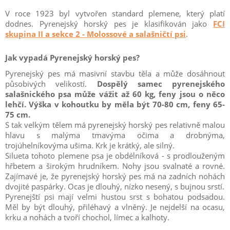
V roce 1923 byl vytvořen standard plemene, který platí
dodnes. Pyrenejský horský pes je klasifikován jako
FCI
skupina II a sekce 2 - Molossové a salašničtí psi
.
Jak vypadá Pyrenejský horský pes?
Pyrenejský pes má masivní stavbu těla a může dosáhnout
působivých velikostí.
Dospělý samec pyrenejského
salašnického psa může vážit až 60 kg, feny jsou o něco
lehčí. Výška v kohoutku by měla být 70-80 cm, feny 65-
75 cm.
S tak velkým tělem má pyrenejský horský pes relativně malou
hlavu s malýma tmavýma očima a drobnýma,
trojúhelníkovýma ušima. Krk je krátký, ale silný.
Silueta tohoto plemene psa je obdélníková - s prodlouženým
hřbetem a širokým hrudníkem. Nohy jsou svalnaté a rovné.
Zajímavé je, že pyrenejský horský pes má na zadních nohách
dvojité paspárky. Ocas je dlouhý, nízko nesený, s bujnou srstí.
Pyrenejští psi mají velmi hustou srst s bohatou podsadou.
Měl by být dlouhý, přiléhavý a vlněný. Je nejdelší na ocasu,
krku a nohách a tvoří chochol, límec a kalhoty.