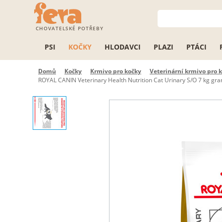
CHOVATELSKÉ POTŘEBY
PSI
KOČKY
HLODAVCI
PLAZI
PTÁCI
Domů
Kočky
Krmivo pro kočky
Veterinární krmivo pro 
ROYAL CANIN Veterinary Health Nutrition Cat Urinary S/O 7 kg gr