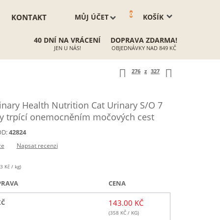
0
KONTAKT
MŮJ ÚČET
KOŠÍK
40 DNÍ NA VRÁCENÍ
DOPRAVA ZDARMA!
JEN U NÁS!
OBJEDNÁVKY NAD 849 KČ
276
z
327
ary Health Nutrition Cat Urinary S/O 7
ky trpící onemocněním močových cest
D:
42824
ze
Napsat recenzi
3 Kč / kg)
PRAVA
CENA
KČ
143.00 KČ
(
358
KČ / KG)