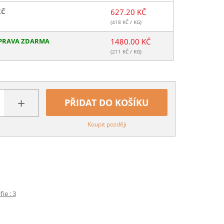
KČ
627.20 KČ
(
418
KČ / KG)
PRAVA ZDARMA
1480.00 KČ
(
211
KČ / KG)
+
PŘIDAT DO KOŠÍKU
Koupit později
ie : 3