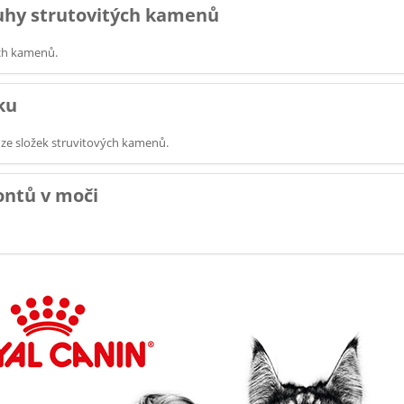
uhy strutovitých kamenů
ch kamenů.
ku
 ze složek struvitových kamenů.
ontů v moči