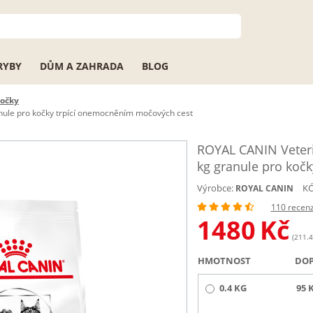
RYBY
DŮM A ZAHRADA
BLOG
kočky
anule pro kočky trpící onemocněním močových cest
ROYAL CANIN Veterin
kg granule pro koč
Výrobce:
KÓ
ROYAL CANIN
110 recen
1480
Kč
(211.4
HMOTNOST
DO
0.4 KG
95 