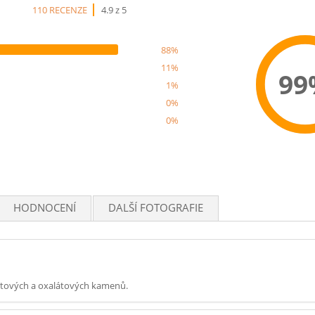
110 RECENZE
4.9 z 5
88%
11%
99
1%
0%
0%
Rec
HODNOCENÍ
DALŠÍ FOTOGRAFIE
vitových a oxalátových kamenů.