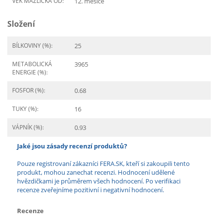
VĚK MAZLÍČKA OD:
12. měsíce
Složení
BÍLKOVINY (%):
25
METABOLICKÁ
3965
ENERGIE (%):
FOSFOR (%):
0.68
TUKY (%):
16
VÁPNÍK (%):
0.93
Jaké jsou zásady recenzí produktů?
Pouze registrovaní zákazníci FERA.SK, kteří si zakoupili tento
produkt, mohou zanechat recenzi. Hodnocení udělené
hvězdičkami je průměrem všech hodnocení. Po verifikaci
recenze zveřejníme pozitivní i negativní hodnocení.
Recenze