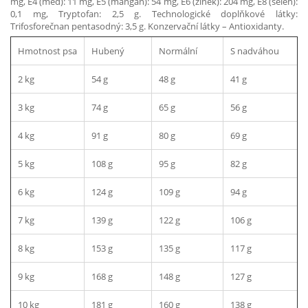
mg, E4 (měď): 11 mg, E5 (mangan): 54 mg, E6 (zinek): 204 mg, E8 (selen):
0,1 mg, Tryptofan: 2,5 g. Technologické doplňkové látky:
Trifosforečnan pentasodný: 3,5 g. Konzervační látky – Antioxidanty.
Hmotnost psa
Hubený
Normální
S nadváhou
2 kg
54 g
48 g
41 g
3 kg
74 g
65 g
56 g
4 kg
91 g
80 g
69 g
5 kg
108 g
95 g
82 g
6 kg
124 g
109 g
94 g
7 kg
139 g
122 g
106 g
8 kg
153 g
135 g
117 g
9 kg
168 g
148 g
127 g
10 kg
181 g
160 g
138 g