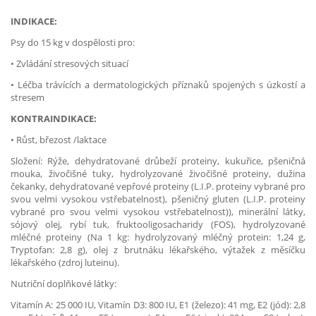
INDIKACE:
Psy do 15 kg v dospělosti pro:
• Zvládání stresových situací
• Léčba trávících a dermatologických příznaků spojených s úzkostí a
stresem
KONTRAINDIKACE:
• Růst, březost /laktace
Složení: Rýže, dehydratované drůbeží proteiny, kukuřice, pšeničná
mouka, živočišné tuky, hydrolyzované živočišné proteiny, dužina
čekanky, dehydratované vepřové proteiny (L.I.P. proteiny vybrané pro
svou velmi vysokou vstřebatelnost), pšeničný gluten (L.I.P. proteiny
vybrané pro svou velmi vysokou vstřebatelnost)), minerální látky,
sójový olej, rybí tuk, fruktooligosacharidy (FOS), hydrolyzované
mléčné proteiny (Na 1 kg: hydrolyzovaný mléčný protein: 1,24 g,
Tryptofan: 2,8 g), olej z brutnáku lékařského, výtažek z měsíčku
lékařského (zdroj luteinu).
Nutriční doplňkové látky:
Vitamín A: 25 000 IU, Vitamín D3: 800 IU, E1 (železo): 41 mg, E2 (jód): 2,8