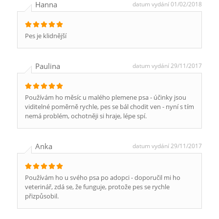
Hanna
datum vydání 01/02/2018
Pes je klidnější
Paulina
datum vydání 29/11/2017
Používám ho měsíc u malého plemene psa - účinky jsou
viditelné poměrně rychle, pes se bál chodit ven - nyní s tím
nemá problém, ochotněji si hraje, lépe spí.
Anka
datum vydání 29/11/2017
Používám ho u svého psa po adopci - doporučil mi ho
veterinář, zdá se, že funguje, protože pes se rychle
přizpůsobil.