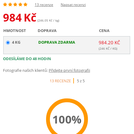
13 recenze
Napsat recenzi
984
Kč
(246.05 Kč / kg)
HMOTNOST
DOPRAVA
CENA
4 KG
DOPRAVA ZDARMA
984.20 KČ
(
246
KČ / KG)
ODESÍLÁME DO 48 HODIN
Fotografie našich klientů:
Přidejte první fotografii
13 RECENZE
5 z 5
100%