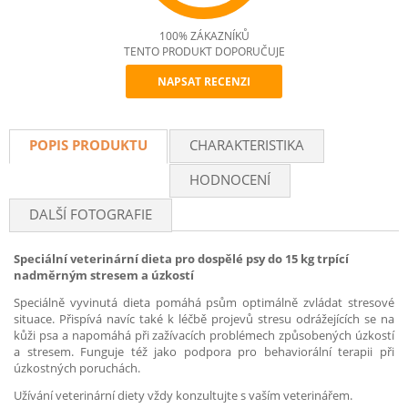
100% ZÁKAZNÍKŮ
TENTO PRODUKT DOPORUČUJE
NAPSAT RECENZI
Recommend
POPIS PRODUKTU
CHARAKTERISTIKA
HODNOCENÍ
DALŠÍ FOTOGRAFIE
Speciální veterinární dieta pro dospělé psy do 15 kg trpící
nadměrným stresem a úzkostí
Speciálně vyvinutá dieta pomáhá psům optimálně zvládat stresové
situace. Přispívá navíc také k léčbě projevů stresu odrážejících se na
kůži psa a napomáhá při zažívacích problémech způsobených úzkostí
a stresem. Funguje též jako podpora pro behaviorální terapii při
úzkostných poruchách.
Užívání veterinární diety vždy konzultujte s vaším veterinářem.