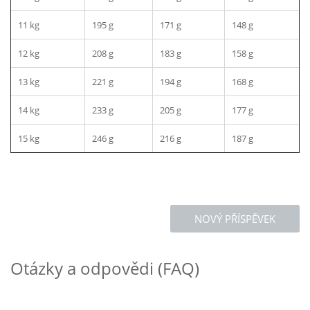
11 kg
195 g
171 g
148 g
12 kg
208 g
183 g
158 g
13 kg
221 g
194 g
168 g
14 kg
233 g
205 g
177 g
15 kg
246 g
216 g
187 g
NOVÝ PŘÍSPĚVEK
Otázky a odpovědi (FAQ)