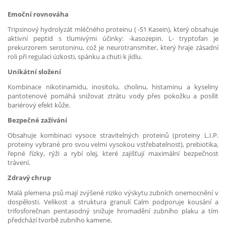
Emoční rovnováha
Tripsinový hydrolyzát mléčného proteinu ( -S1 Kasein), který obsahuje
aktivní peptid s tlumivými účinky: -kasozepin. L- tryptofan je
prekurzorem serotoninu, což je neurotransmiter, který hraje zásadní
roli při regulaci úzkosti, spánku a chuti k jídlu.
Unikátní složení
Kombinace nikotinamidu, inositolu, cholinu, histaminu a kyseliny
pantotenové pomáhá snižovat ztrátu vody přes pokožku a posílit
bariérový efekt kůže.
Bezpečné zažívání
Obsahuje kombinaci vysoce stravitelných proteinů (proteiny L.I.P.
proteiny vybrané pro svou velmi vysokou vstřebatelnost), prebiotika,
řepné řízky, rýži a rybí olej, které zajišťují maximální bezpečnost
trávení.
Zdravý chrup
Malá plemena psů mají zvýšené riziko výskytu zubních onemocnění v
dospělosti. Velikost a struktura granulí Calm podporuje kousání a
trifosforečnan pentasodný snižuje hromadění zubního plaku a tím
předchází tvorbě zubního kamene.