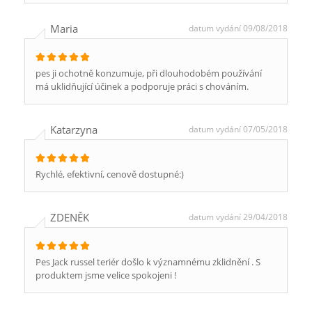
Maria
datum vydání 09/08/2018
pes ji ochotně konzumuje, při dlouhodobém používání
má uklidňující účinek a podporuje práci s chováním.
Katarzyna
datum vydání 07/05/2018
Rychlé, efektivní, cenově dostupné:)
ZDENĚK
datum vydání 29/04/2018
Pes Jack russel teriér došlo k významnému zklidnění . S
produktem jsme velice spokojeni !