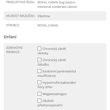
PRODUKTOVÁ ŘADA:
ROYAL CANIN Dog Gastro
intestinal moderate calorie
VELIKOST MAZLÍČKA:
Všechna
VÝROBCE:
ROYAL CANIN
Určení
ZDRAVOTNÍ
Chronický zánět
INDIKACE:
slinivky
Chronický zánět
žaludku
Exokrinní pankreatická
insufficience
Hypertrofie bakteriální
flóry střev
Megaesophagus
Období
před/pooperační