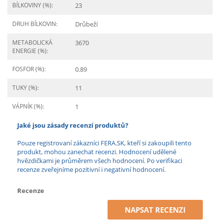
BÍLKOVINY (%):
23
DRUH BÍLKOVIN:
Drůbeží
METABOLICKÁ
3670
ENERGIE (%):
FOSFOR (%):
0.89
TUKY (%):
11
VÁPNÍK (%):
1
Jaké jsou zásady recenzí produktů?
Pouze registrovaní zákazníci FERA.SK, kteří si zakoupili tento
produkt, mohou zanechat recenzi. Hodnocení udělené
hvězdičkami je průměrem všech hodnocení. Po verifikaci
recenze zveřejníme pozitivní i negativní hodnocení.
Recenze
NAPSAT RECENZI