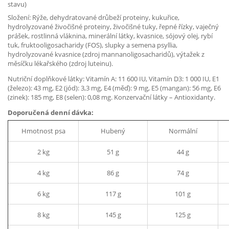
stavu)
Složení:
Rýže, dehydratované drůbeží proteiny, kukuřice,
hydrolyzované živočišné proteiny, živočišné tuky, řepné řízky, vaječný
prášek, rostlinná vláknina, minerální látky, kvasnice, sójový olej, rybí
tuk, fruktooligosacharidy (FOS), slupky a semena psyllia,
hydrolyzované kvasnice (zdroj mannanoligosacharidů), výtažek z
měsíčku lékařského (zdroj luteinu).
Nutriční doplňkové látky: Vitamín A: 11 600 IU, Vitamín D3: 1 000 IU, E1
(železo): 43 mg, E2 (jód): 3,3 mg, E4 (měď): 9 mg, E5 (mangan): 56 mg, E6
(zinek): 185 mg, E8 (selen): 0,08 mg. Konzervační látky – Antioxidanty.
Doporučená denní dávka:
Hmotnost psa
Hubený
Normální
2 kg
51 g
44 g
4 kg
86 g
74 g
6 kg
117 g
101 g
8 kg
145 g
125 g