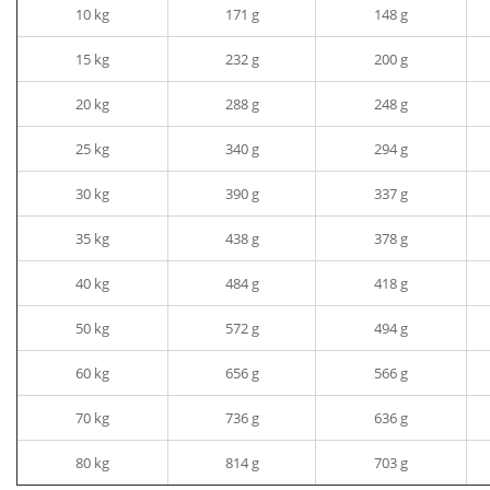
10 kg
171 g
148 g
15 kg
232 g
200 g
20 kg
288 g
248 g
25 kg
340 g
294 g
30 kg
390 g
337 g
35 kg
438 g
378 g
40 kg
484 g
418 g
50 kg
572 g
494 g
60 kg
656 g
566 g
70 kg
736 g
636 g
80 kg
814 g
703 g