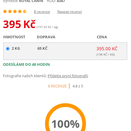
Výrobce:
KÓD:
4347
ROYAL CANIN
8 recenze
Napsat recenzi
395
Kč
(197.50 Kč / kg)
HMOTNOST
DOPRAVA
CENA
2 KG
65 KČ
395.00 KČ
(
198
KČ / KG)
ODESÍLÁME DO 48 HODIN
Fotografie našich klientů:
Přidejte první fotografii
8 RECENZE
4.8 z 5
100%