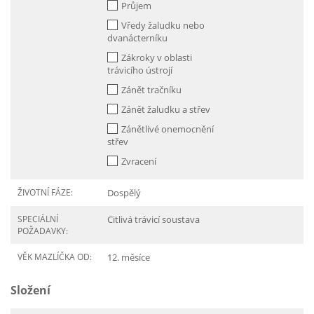
Průjem
Vředy žaludku nebo
dvanácterníku
Zákroky v oblasti
trávicího ústrojí
Zánět tračníku
Zánět žaludku a střev
Zánětlivé onemocnění
střev
Zvracení
ŽIVOTNÍ FÁZE:
Dospělý
SPECIÁLNÍ
Citlivá trávicí soustava
POŽADAVKY:
VĚK MAZLÍČKA OD:
12. měsíce
Složení