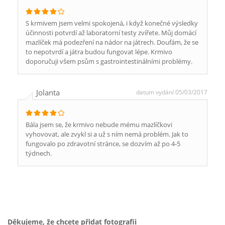
S krmivem jsem velmi spokojená, i když konečné výsledky
účinnosti potvrdí až laboratorní testy zvířete. Můj domácí
mazlíček má podezření na nádor na játrech. Doufám, že se
to nepotvrdí a játra budou fungovat lépe. Krmivo
doporučuji všem psům s gastrointestinálními problémy.
Jolanta
datum vydání 05/03/2017
Bála jsem se, že krmivo nebude mému mazlíčkovi
vyhovovat, ale zvykl si a už s ním nemá problém. Jak to
fungovalo po zdravotní stránce, se dozvím až po 4-5
týdnech.
Děkujeme, že chcete přidat fotografii