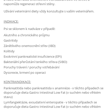
napomůže regeneraci střevní stěny.
Užívání veterinární diety vždy konzultujte s vaším veterinářem.
INDIKACE:
Psi se sklonem k nadváze v případě:
Akutního a chronického průjmu
Gastritidy
Zánětlivého onemocnění střev (IBD)
Kolitidy
Exokrinní pankreatické insuficience (EPI)
Bakteriální přerůstání tenkého střeva (SIBO)
Poruchy trávení / poruchy vstřebávání
Dysorexie, krmení po operaci
KONTRAINDIKACE:
Pankreatitida nebo pankreatitida v anamnéze - v těchto případech se
doporučuje dieta Gastro Intestinal Low Fat (v suchém nebo vlhkém
stavu)
Lymfangiektázie, exsudativní enteropatie - v těchto případech se
doporučuje dieta Gastro Intestinal Low Fat (v suchém nebo vlhkém