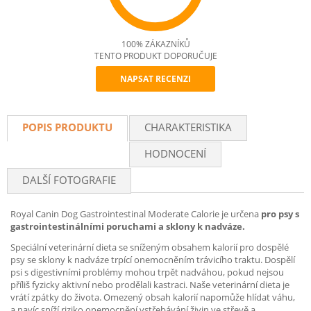
100% ZÁKAZNÍKŮ
TENTO PRODUKT DOPORUČUJE
NAPSAT RECENZI
Recommend
POPIS PRODUKTU
CHARAKTERISTIKA
HODNOCENÍ
DALŠÍ FOTOGRAFIE
Royal Canin Dog Gastrointestinal Moderate Calorie je určena
pro psy s
gastrointestinálními poruchami a sklony k nadváze.
Speciální veterinární dieta se sníženým obsahem kalorií pro dospělé
psy se sklony k nadváze trpící onemocněním trávicího traktu. Dospělí
psi s digestivními problémy mohou trpět nadváhou, pokud nejsou
příliš fyzicky aktivní nebo prodělali kastraci. Naše veterinární dieta je
vrátí zpátky do života. Omezený obsah kalorií napomůže hlídat váhu,
a navíc sníží riziko onemocnění vstřebávání živin ve střevě a