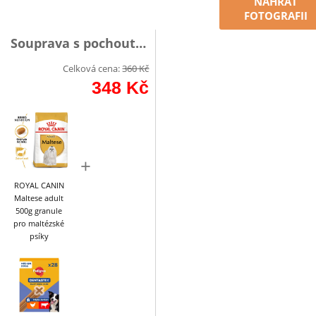
NAHRÁT
FOTOGRAFII
Souprava s pochoutkou
Celková cena:
360
Kč
348
Kč
+
ROYAL CANIN
Maltese adult
500g granule
pro maltézské
psíky