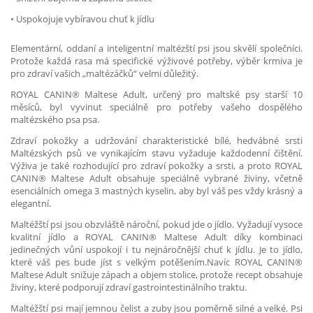
• Uspokojuje vybíravou chuť k jídlu
Elementární, oddaní a inteligentní maltézští psi jsou skvělí společníci.
Protože každá rasa má specifické výživové potřeby, výběr krmiva je
pro zdraví vašich „maltézáčků“ velmi důležitý.
ROYAL CANIN® Maltese Adult, určený pro maltské psy starší 10
měsíců, byl vyvinut speciálně pro potřeby vašeho dospělého
maltézského psa psa.
Zdraví pokožky a udržování charakteristické bílé, hedvábné srsti
Maltézských psů ve vynikajícím stavu vyžaduje každodenní čištění.
Výživa je také rozhodující pro zdraví pokožky a srsti, a proto ROYAL
CANIN® Maltese Adult obsahuje speciálně vybrané živiny, včetně
esenciálních omega 3 mastných kyselin, aby byl váš pes vždy krásný a
elegantní.
Maltéžští psi jsou obzvláště nároční, pokud jde o jídlo. Vyžadují vysoce
kvalitní jídlo a ROYAL CANIN® Maltese Adult díky kombinaci
jedinečných vůní uspokojí i tu nejnáročnější chuť k jídlu. Je to jídlo,
které váš pes bude jíst s velkým potěšením.Navíc ROYAL CANIN®
Maltese Adult snižuje zápach a objem stolice, protože recept obsahuje
živiny, které podporují zdraví gastrointestinálního traktu.
Maltéžští psi mají jemnou čelist a zuby jsou poměrně silné a velké. Psi