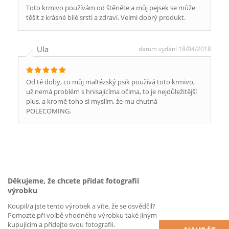
Toto krmivo používám od štěněte a můj pejsek se může
těšit z krásné bílé srsti a zdraví. Velmi dobrý produkt.
Ula
datum vydání 18/04/2018
Od té doby, co můj maltézský psík používá toto krmivo,
už nemá problém s hnisajícíma očima, to je nejdůležitější
plus, a kromě toho si myslím, že mu chutná
POLECOMING.
Děkujeme, že chcete přidat fotografii
výrobku
Koupil/a jste tento výrobek a víte, že se osvědčil?
Pomozte při volbě vhodného výrobku také jiným
kupujícím a přidejte svou fotografii.