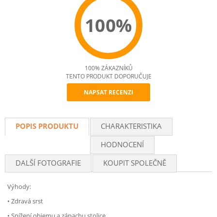
100%
100% ZÁKAZNÍKŮ
TENTO PRODUKT DOPORUČUJE
NAPSAT RECENZI
Recommend
POPIS PRODUKTU
CHARAKTERISTIKA
HODNOCENÍ
DALŠÍ FOTOGRAFIE
KOUPIT SPOLEČNĚ
Výhody:
• Zdravá srst
• Snížení objemu a zápachu stolice