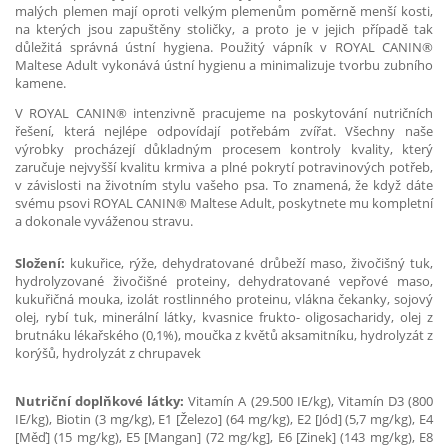
malých plemen mají oproti velkým plemenům poměrně menší kosti,
na kterých jsou zapuštěny stoličky, a proto je v jejich případě tak
důležitá správná ústní hygiena. Použitý vápník v ROYAL CANIN®
Maltese Adult vykonává ústní hygienu a minimalizuje tvorbu zubního
kamene.
V ROYAL CANIN® intenzivně pracujeme na poskytování nutričních
řešení, která nejlépe odpovídají potřebám zvířat. Všechny naše
výrobky procházejí důkladným procesem kontroly kvality, který
zaručuje nejvyšší kvalitu krmiva a plné pokrytí potravinových potřeb,
v závislosti na životním stylu vašeho psa. To znamená, že když dáte
svému psovi ROYAL CANIN® Maltese Adult, poskytnete mu kompletní
a dokonale vyváženou stravu.
Složení:
kukuřice, rýže, dehydratované drůbeží maso, živočišný tuk,
hydrolyzované živočišné proteiny, dehydratované vepřové maso,
kukuřičná mouka, izolát rostlinného proteinu, vlákna čekanky, sojový
olej, rybí tuk, minerální látky, kvasnice frukto- oligosacharidy, olej z
brutnáku lékařského (0,1%), moučka z květů aksamitníku, hydrolyzát z
korýšů, hydrolyzát z chrupavek
Nutriční doplňkové látky:
Vitamín A (29.500 IE/kg), Vitamín D3 (800
IE/kg), Biotin (3 mg/kg), E1 [Železo] (64 mg/kg), E2 [Jód] (5,7 mg/kg), E4
[Měď] (15 mg/kg), E5 [Mangan] (72 mg/kg], E6 [Zinek] (143 mg/kg), E8