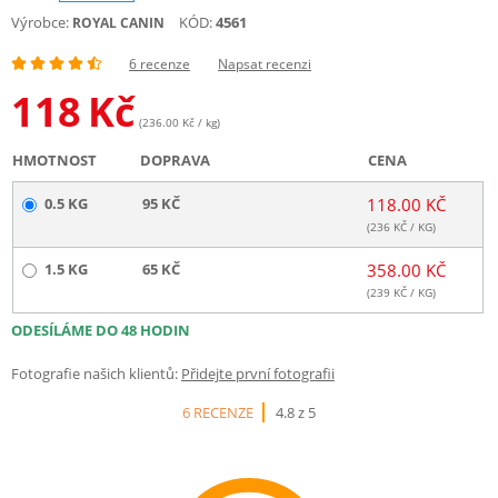
Výrobce:
KÓD:
4561
ROYAL CANIN
6 recenze
Napsat recenzi
118
Kč
(236.00 Kč / kg)
HMOTNOST
DOPRAVA
CENA
0.5 KG
95 KČ
118.00 KČ
(
236
KČ / KG)
1.5 KG
65 KČ
358.00 KČ
(
239
KČ / KG)
ODESÍLÁME DO 48 HODIN
Fotografie našich klientů:
Přidejte první fotografii
6 RECENZE
4.8 z 5