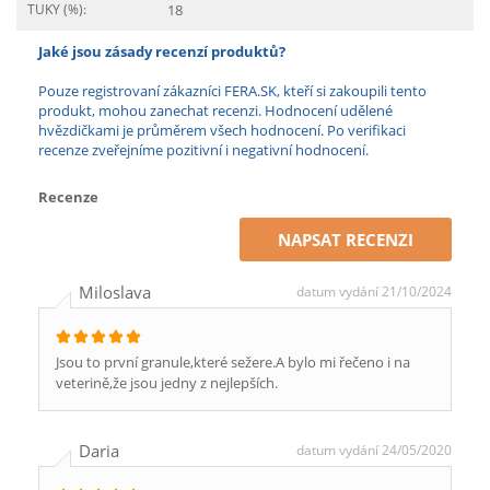
TUKY (%):
18
Jaké jsou zásady recenzí produktů?
Pouze registrovaní zákazníci FERA.SK, kteří si zakoupili tento
produkt, mohou zanechat recenzi. Hodnocení udělené
hvězdičkami je průměrem všech hodnocení. Po verifikaci
recenze zveřejníme pozitivní i negativní hodnocení.
Recenze
NAPSAT RECENZI
Miloslava
datum vydání 21/10/2024
Jsou to první granule,které sežere.A bylo mi řečeno i na
veterině,že jsou jedny z nejlepších.
Daria
datum vydání 24/05/2020