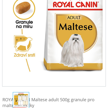
ROYAL CANIN Maltese adult 500g granule pro
maltézské psíky