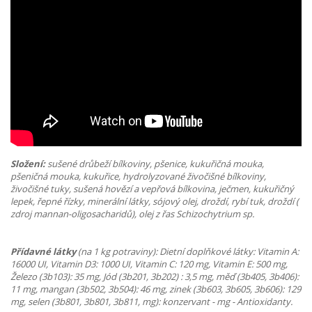
Složení:
sušené drůbeží bílkoviny, pšenice, kukuřičná mouka,
pšeničná mouka, kukuřice, hydrolyzované živočišné bílkoviny,
živočišné tuky, sušená hovězí a vepřová bílkovina, ječmen, kukuřičný
lepek, řepné řízky, minerální látky, sójový olej, droždí, rybí tuk, droždí (
zdroj mannan-oligosacharidů), olej z řas Schizochytrium sp.
Přídavné látky
(na 1 kg potraviny): Dietní doplňkové látky: Vitamin A:
16000 UI, Vitamin D3: 1000 UI, Vitamin C: 120 mg, Vitamin E: 500 mg,
Železo (3b103): 35 mg, Jód (3b201, 3b202) : 3,5 mg, měď (3b405, 3b406):
11 mg, mangan (3b502, 3b504): 46 mg, zinek (3b603, 3b605, 3b606): 129
mg, selen (3b801, 3b801, 3b811, mg): konzervant - mg - Antioxidanty.