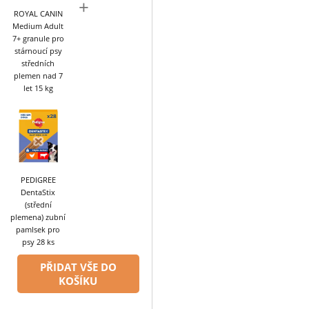
+
ROYAL CANIN
Medium Adult
7+ granule pro
stárnoucí psy
středních
plemen nad 7
let 15 kg
PEDIGREE
DentaStix
(střední
plemena) zubní
pamlsek pro
psy 28 ks
PŘIDAT VŠE DO
KOŠÍKU