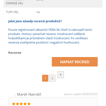
ENERGIE (%):
TUKY (%):
14
Jaké jsou zásady recenzí produktů?
Pouze registrovaní zákazníci FERA.SK, kteří si zakoupili tento
produkt, mohou zanechat recenzi. Hodnocení udělené
hvězdičkami je průměrem všech hodnocení. Po verifikaci
recenze zveřejníme pozitivní i negativní hodnocení.
Recenze
NAPSAT RECENZI
1
2
Marek Navrátil
datum vydání 08/09/2023