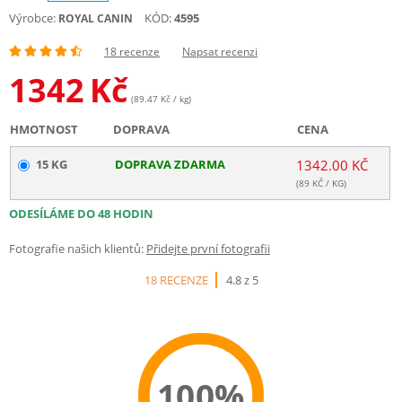
Výrobce:
KÓD:
4595
ROYAL CANIN
18 recenze
Napsat recenzi
1342
Kč
(89.47 Kč / kg)
HMOTNOST
DOPRAVA
CENA
15 KG
DOPRAVA ZDARMA
1342.00 KČ
(
89
KČ / KG)
ODESÍLÁME DO 48 HODIN
Fotografie našich klientů:
Přidejte první fotografii
18 RECENZE
4.8 z 5
100%