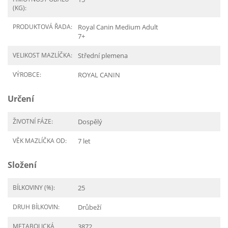
(KG):
PRODUKTOVÁ ŘADA:
Royal Canin Medium Adult
7+
VELIKOST MAZLÍČKA:
Střední plemena
VÝROBCE:
ROYAL CANIN
Určení
ŽIVOTNÍ FÁZE:
Dospělý
VĚK MAZLÍČKA OD:
7 let
Složení
BÍLKOVINY (%):
25
DRUH BÍLKOVIN:
Drůbeží
METABOLICKÁ
3872