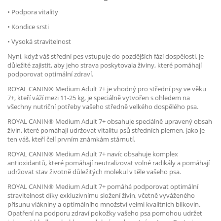
• Podpora vitality
• Kondice srsti
• Vysoká stravitelnost
Nyní, když váš střední pes vstupuje do pozdějších fází dospělosti, je
důležité zajistit, aby jeho strava poskytovala živiny, které pomáhají
podporovat optimální zdraví.
ROYAL CANIN® Medium Adult 7+ je vhodný pro střední psy ve věku
7+, kteří váží mezi 11-25 kg, je speciálně vytvořen s ohledem na
všechny nutriční potřeby vašeho středně velkého dospělého psa.
ROYAL CANIN® Medium Adult 7+ obsahuje speciálně upravený obsah
živin, které pomáhají udržovat vitalitu psů středních plemen, jako je
ten váš, kteří čelí prvním známkám stárnutí.
ROYAL CANIN® Medium Adult 7+ navíc obsahuje komplex
antioxidantů, které pomáhají neutralizovat volné radikály a pomáhají
udržovat stav životně důležitých molekul v těle vašeho psa.
ROYAL CANIN® Medium Adult 7+ pomáhá podporovat optimální
stravitelnost díky exkluzivnímu složení živin, včetně vyváženého
přísunu vlákniny a optimálního množství velmi kvalitních bílkovin.
Opatření na podporu zdraví pokožky vašeho psa pomohou udržet