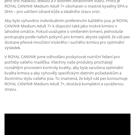
jeho srst hladkou, lesklou a v dobrém zdravotním stavu. Proto je
ROYAL CANIN® Medium Adult 7+ obohacen o mastné kyseliny EPA a
DHA – pro udržení zdravé kůže a ideálního stavu srsti.
Aby bylo vyhověno individuálním preferencím každého psa, je ROYAL
CANIN® Medium Adult 7+ k dispozici také jako mokré krmivo v
lahodné omáčce. Pokud uvažujete o smíšeném krmení, jednoduše
postupujte podle našich pokynů pro krmení, abyste zajistili, že váš pes
dostane přesné množství mokrého i suchého krmiva pro optimální
výsledek.
V ROYAL CANIN® jsme odhodláni poskytovat nutriční řešení pro
potřeby vašeho mazlíčka. Všechny naše produkty procházejí
rozsáhlým procesem kontroly kvality, aby byla zaručena optimální
kvalita krmiva a aby vyhověly specifickým dietním požadavkům a
životnímu stylu vašeho psa. To znamená, že když váš pes konzumuje
ROYAL CANIN® Medium Adult 7+, dostává kompletní a vyváženou
stravu.