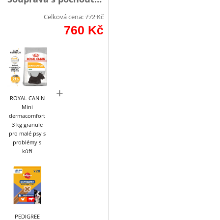
Celková cena:
772
Kč
760
Kč
+
ROYAL CANIN
Mini
dermacomfort
3 kg granule
pro malé psy s
problémy s
kůží
PEDIGREE