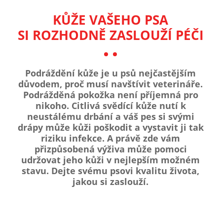
KŮŽE VAŠEHO PSA
SI ROZHODNĚ ZASLOUŽÍ PÉČI
Podráždění kůže je u psů nejčastějším
důvodem, proč musí navštívit veterináře.
Podrážděná pokožka není příjemná pro
nikoho. Citlivá svědící kůže nutí k
neustálému drbání a váš pes si svými
drápy může kůži poškodit a vystavit ji tak
riziku infekce. A právě zde vám
přizpůsobená výživa může pomoci
udržovat jeho kůži v nejlepším možném
stavu. Dejte svému psovi kvalitu života,
jakou si zaslouží.