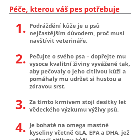
Péče, kterou váš pes potřebuje
1.
Podráždění kůže je u psů
nejčastějším důvodem, proč musí
navštívit veterináře.
2.
Pečujte o svého psa – dopřejte mu
vysoce kvalitní živiny vyvážené tak,
aby pečovaly o jeho citlivou kůži a
pomáhaly mu udržet si hustou a
zdravou srst.
3.
Za tímto krmivem stojí desítky let
vědeckého výzkumu výživy psů.
4.
Je bohaté na omega mastné
kyseliny včetně GLA, EPA a DHA, jež
vyživují citlivou kůži.