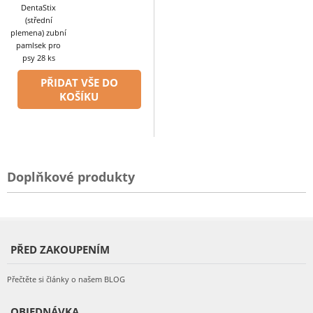
DentaStix
(střední
plemena) zubní
pamlsek pro
psy 28 ks
PŘIDAT VŠE DO
KOŠÍKU
Doplňkové produkty
PŘED ZAKOUPENÍM
Přečtěte si články o našem BLOG
OBJEDNÁVKA