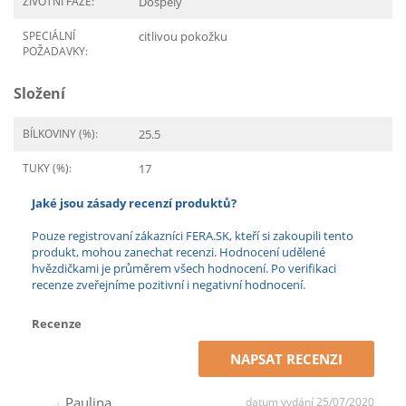
ŽIVOTNÍ FÁZE:
Dospělý
SPECIÁLNÍ
citlivou pokožku
POŽADAVKY:
Složení
BÍLKOVINY (%):
25.5
TUKY (%):
17
Jaké jsou zásady recenzí produktů?
Pouze registrovaní zákazníci FERA.SK, kteří si zakoupili tento
produkt, mohou zanechat recenzi. Hodnocení udělené
hvězdičkami je průměrem všech hodnocení. Po verifikaci
recenze zveřejníme pozitivní i negativní hodnocení.
Recenze
NAPSAT RECENZI
Paulina
datum vydání 25/07/2020