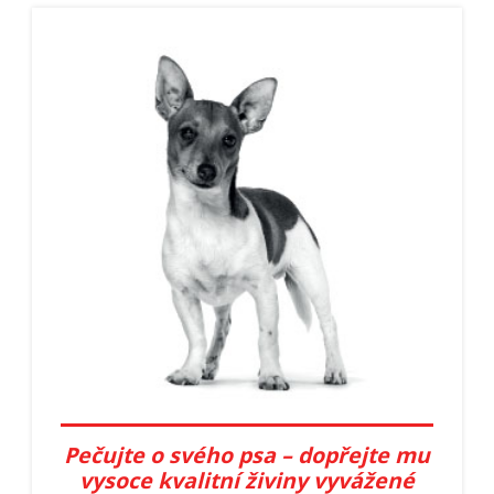
Pečujte o svého psa – dopřejte mu
vysoce kvalitní živiny vyvážené