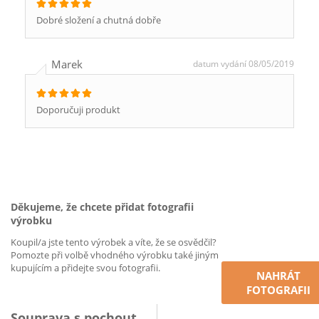
Dobré složení a chutná dobře
Marek
datum vydání 08/05/2019
Doporučuji produkt
Děkujeme, že chcete přidat fotografii
výrobku
Koupil/a jste tento výrobek a víte, že se osvědčil?
Pomozte při volbě vhodného výrobku také jiným
kupujícím a přidejte svou fotografii.
NAHRÁT
FOTOGRAFII
Souprava s pochoutkou