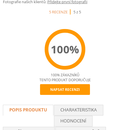
Fotografie našich klientů:
Přidejte první fotografii
5 RECENZE
5 z 5
100%
100% ZÁKAZNÍKŮ
TENTO PRODUKT DOPORUČUJE
NAPSAT RECENZI
Recommend
POPIS PRODUKTU
CHARAKTERISTIKA
HODNOCENÍ