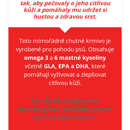
tak, aby pečovaly o jeho citlivou
kůži a pomáhaly mu udržet si
hustou a zdravou srst.
Toto mimořádně chutné krmivo je
vyrobené pro pohodu psů. Obsahuje
omega 3
a
6 mastné kyseliny
včetně
GLA, EPA a DHA
, které
pomáhají vyživovat a zlepšovat
citlivou kůži.
Tato pečlivě připravená
hypoalergenní receptura využívá
vybrané škály bílkovin.