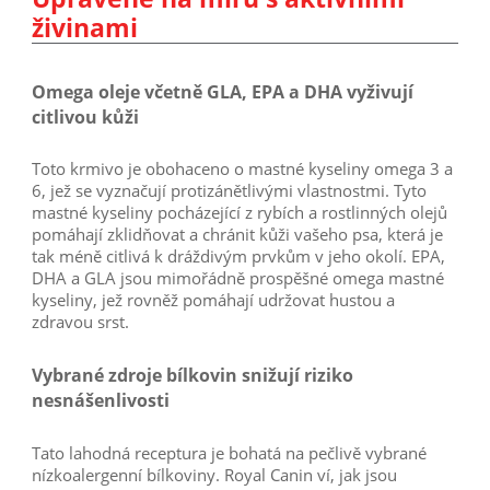
živinami
Omega oleje včetně GLA, EPA a DHA vyživují
citlivou kůži
Toto krmivo je obohaceno o mastné kyseliny omega 3 a
6, jež se vyznačují protizánětlivými vlastnostmi. Tyto
mastné kyseliny pocházející z rybích a rostlinných olejů
pomáhají zklidňovat a chránit kůži vašeho psa, která je
tak méně citlivá k dráždivým prvkům v jeho okolí. EPA,
DHA a GLA jsou mimořádně prospěšné omega mastné
kyseliny, jež rovněž pomáhají udržovat hustou a
zdravou srst.
Vybrané zdroje bílkovin snižují riziko
nesnášenlivosti
Tato lahodná receptura je bohatá na pečlivě vybrané
nízkoalergenní bílkoviny. Royal Canin ví, jak jsou