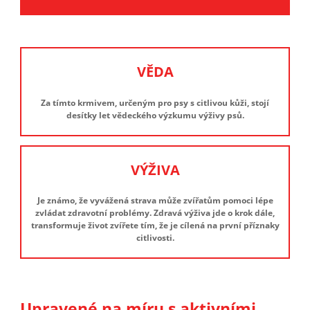
VĚDA
Za tímto krmivem, určeným pro psy s citlivou kůži, stojí
desítky let vědeckého výzkumu výživy psů.
VÝŽIVA
Je známo, že vyvážená strava může zvířatům pomoci lépe
zvládat zdravotní problémy. Zdravá výživa jde o krok dále,
transformuje život zvířete tím, že je cílená na první příznaky
citlivosti.
Upravené na míru s aktivními