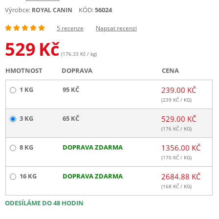
Výrobce:
KÓD:
56024
ROYAL CANIN
5 recenze
Napsat recenzi
529
Kč
(176.33 Kč / kg)
HMOTNOST
DOPRAVA
CENA
1 KG
95 KČ
239.00 KČ
(
239
KČ / KG)
3 KG
65 KČ
529.00 KČ
(
176
KČ / KG)
8 KG
DOPRAVA ZDARMA
1356.00 KČ
(
170
KČ / KG)
16 KG
DOPRAVA ZDARMA
2684.88 KČ
(
168
KČ / KG)
ODESÍLÁME DO 48 HODIN