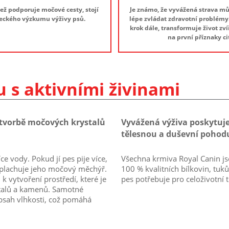
ež podporuje močové cesty, stojí
Je známo, že vyvážená strava m
deckého výzkumu výživy psů.
lépe zvládat zdravotní problémy.
krok dále, transformuje život zvíř
na první příznaky cit
 s aktivními živinami
tvorbě močových krystalů
Vyvážená výživa poskytuje
tělesnou a duševní pohod
ce vody. Pokud jí pes pije více,
Všechna krmiva Royal Canin js
roplachuje jeho močový měchýř.
100 % kvalitních bílkovin, tuků
k vytvoření prostředí, které je
pes potřebuje pro celoživotní
talů a kamenů. Samotné
bsah vlhkosti, což pomáhá