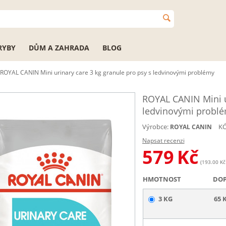
RYBY
DŮM A ZAHRADA
BLOG
ROYAL CANIN Mini urinary care 3 kg granule pro psy s ledvinovými problémy
ROYAL CANIN Mini ur
ledvinovými probl
Výrobce:
KÓ
ROYAL CANIN
Napsat recenzi
579
Kč
(193.00 Kč 
HMOTNOST
DO
3 KG
65 