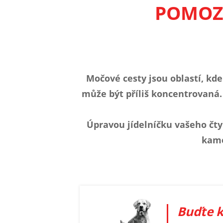
POMOZT
Močové cesty jsou oblastí, kde
může být příliš koncentrovaná.
Úpravou jídelníčku vašeho čty
kame
Buďte 