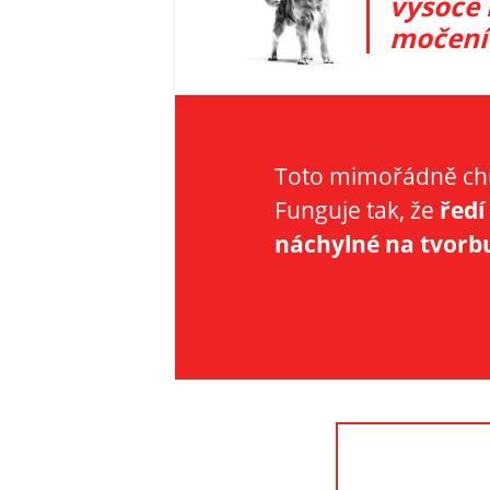
vysoce 
močení 
Toto mimořádně chu
Funguje tak, že
ředí
náchylné na tvorb