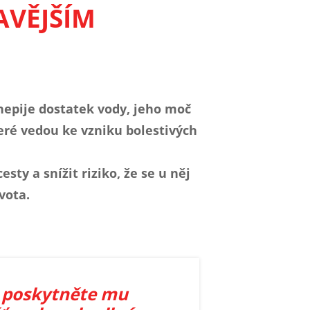
AVĚJŠÍM
 nepije dostatek vody, jeho moč
eré vedou ke vzniku bolestivých
y a snížit riziko, že se u něj
vota.
a poskytněte mu