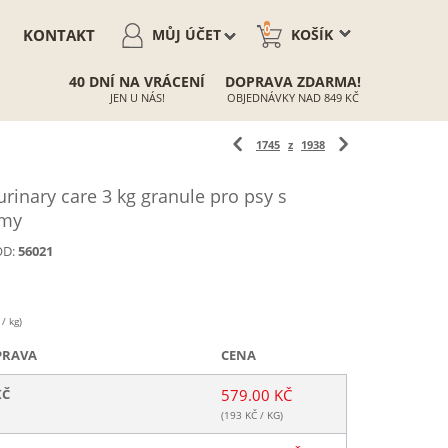
0
KONTAKT
MŮJ ÚČET
KOŠÍK
40 DNÍ NA VRÁCENÍ
DOPRAVA ZDARMA!
JEN U NÁS!
OBJEDNÁVKY NAD 849 KČ
1745
z
1938
inary care 3 kg granule pro psy s
émy
D:
56021
/ kg)
PRAVA
CENA
KČ
579.00 KČ
(
193
KČ / KG)