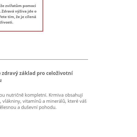
ůže zvířatům pomoci
 Zdravá výživa jde o
ete tím, že je cílená
livosti.
 zdravý základ pro celoživotní
u
ou nutričně kompletní. Krmiva obsahují
, vlákniny, vitamínů a minerálů, které váš
 tělesnou a duševní pohodu.