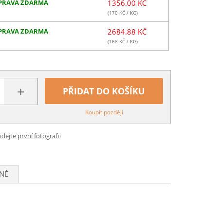
PRAVA ZDARMA
1356.00 KČ
(
170
KČ / KG)
PRAVA ZDARMA
2684.88 KČ
(
168
KČ / KG)
+
PŘIDAT DO KOŠÍKU
Koupit později
idejte první fotografii
NĚ