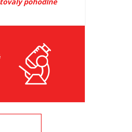
išťovaly pohodlné
ě