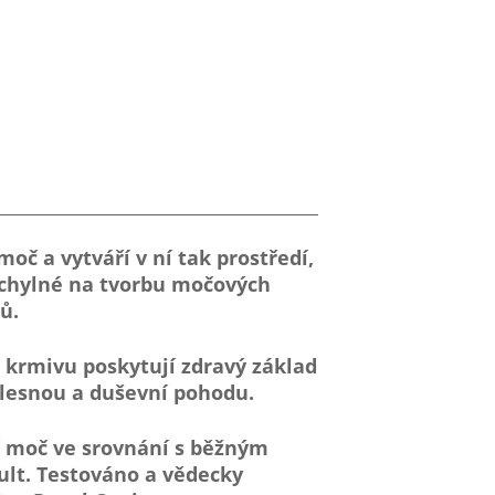
moč a vytváří v ní tak prostředí,
chylné na tvorbu močových
ů.
 krmivu poskytují zdravý základ
ělesnou a duševní pohodu.
í moč ve srovnání s běžným
lt. Testováno a vědecky