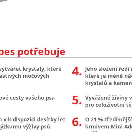
 pes potřebuje
4.
ytvářet krystaly, které
Jeho složení ředí 
lestivých močových
které je méně ná
krystalů a kamen
5.
ové cesty vašeho psa
Vyvážené živiny v
pro celoživotní t
6.
v k dispozici desítky let
O 21 % zředěnějš
výzkumu výživy psů.
krmivem Mini Adu