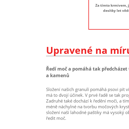
Za tímto krmivem, j
desítky let vě
Upravené na míru
Ředí moč a pomáhá tak předcházet 
a kamenů
Složení našich granulí pomáhá psovi pít ví
má to dvojí účinek. V prvé řadě se tak p
Zadruhé také dochází k ředění moči, a tím 
méně náchylné na tvorbu močových krys
složení naší lahodné paštiky má vysoký o
ředit moč.