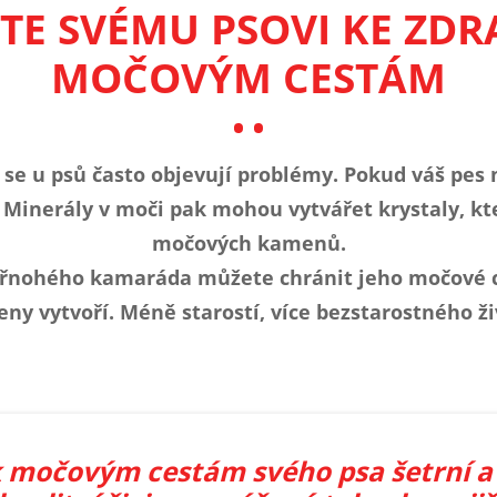
E SVÉMU PSOVI KE ZDR
MOČOVÝM CESTÁM
 se u psů často objevují problémy. Pokud váš pes
 Minerály v moči pak mohou vytvářet krystaly, kt
močových kamenů.
řnohého kamaráda můžete chránit jeho močové cest
ny vytvoří. Méně starostí, více bezstarostného ži
k močovým cestám svého psa šetrní 