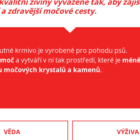
kvalitní živiny vyvážené tak, aby zaj
a zdravější močové cesty.
tné krmivo je vyrobené pro pohodu psů.
 moč
a vytváří v ní tak prostředí, které je
mén
u močových krystalů a kamenů
.
VĚDA
VÝŽIVA