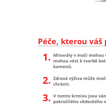
Péče, kterou váš
1.
Minerály v moči mohou v
mohou vést k tvorbě bo
kamenů.
2.
Zdravá výživa může moč
chránit.
3.
V tomto krmivu jsou vám 
pokročilého vědeckého 