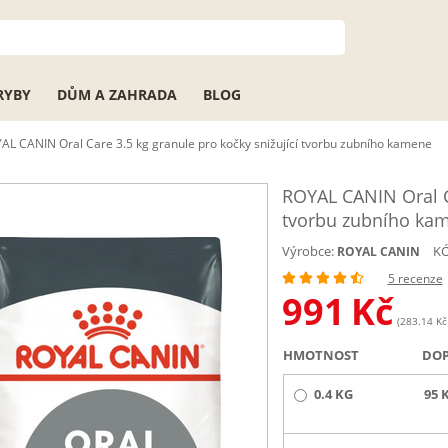
RYBY
DŮM A ZAHRADA
BLOG
AL CANIN Oral Care 3.5 kg granule pro kočky snižující tvorbu zubního kamene
ROYAL CANIN Oral Ca
VĚLÁ CENA
tvorbu zubního ka
Výrobce:
KÓ
ROYAL CANIN
5 recenze
991
Kč
(283.14 Kč 
HMOTNOST
DO
0.4 KG
95 