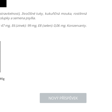
travitelnost), živočišné tuky, kukuřičná mouka, rostlinná
 slupky a semena psyllia.
: 47 mg, E6 (zinek): 99 mg, E8 (selen): 0,06 mg. Konzervanty.
 85g
NOVÝ PŘÍSPĚVEK