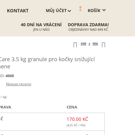
0
KONTAKT
MŮJ ÚČET
KOŠÍK
40 DNÍ NA VRÁCENÍ
DOPRAVA ZDARMA!
JEN U NÁS!
OBJEDNÁVKY NAD 849 KČ
698
z
906
re 3.5 kg granule pro kočky snižující
mene
D:
4668
Napsat recenzi
/ kg)
PRAVA
CENA
KČ
170.00 KČ
(
425
KČ / KG)