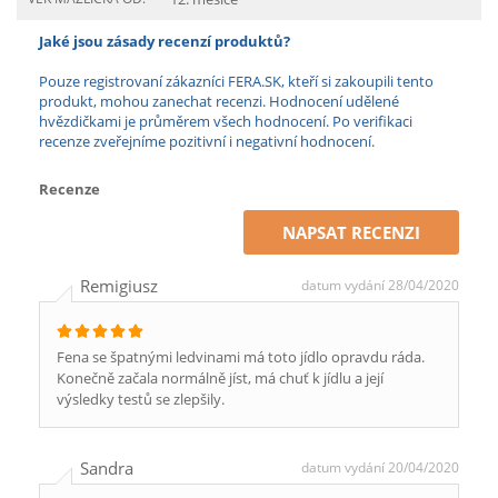
Jaké jsou zásady recenzí produktů?
Pouze registrovaní zákazníci FERA.SK, kteří si zakoupili tento
produkt, mohou zanechat recenzi. Hodnocení udělené
hvězdičkami je průměrem všech hodnocení. Po verifikaci
recenze zveřejníme pozitivní i negativní hodnocení.
Recenze
NAPSAT RECENZI
Remigiusz
datum vydání 28/04/2020
Fena se špatnými ledvinami má toto jídlo opravdu ráda.
Konečně začala normálně jíst, má chuť k jídlu a její
výsledky testů se zlepšily.
Sandra
datum vydání 20/04/2020