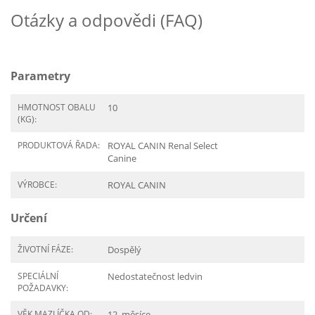
Otázky a odpovědi (FAQ)
Parametry
HMOTNOST OBALU
10
(KG):
PRODUKTOVÁ ŘADA:
ROYAL CANIN Renal Select
Canine
VÝROBCE:
ROYAL CANIN
Určení
ŽIVOTNÍ FÁZE:
Dospělý
SPECIÁLNÍ
Nedostatečnost ledvin
POŽADAVKY:
VĚK MAZLÍČKA OD:
12. měsíce