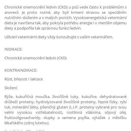
Chronické onemocnění ledvin (CKD) u psů vede často k problémům s
anorexií. Je proto nutné, aby byli krmeni stravou se speciálním
nutričním složením a v malých porcích. Vysokoenergetická veterinární
dieta je navržena tak, aby pokryla potřebu energie i v menším objemu
diety a podpořila tak správnou funkci ledvin.
Užívání veterinární diety vždy konzultujte s vaším veterinářem.
INDIKACE:
Chronické onemocnění ledvin (CKD)
KONTRAINDIKACE:
Růst, březost / laktace
Složení:
Rýže, kukuřičná moučka, živočišné tuky, kukuřice, dehydratované
drůbeží proteiny, hydrolyzované živočišné proteiny, řepné řízky, rybí
tuk, minerální látky, pšeničný gluten (L.I.P. proteiny vybrané pro svou
velmi vysokou vstřebatelnost), rostlinná vláknina, sójový olej,
fruktooligosacharidy, slupky a semena psyllia, výtažek z měsíčku
lékařského (zdroj luteinu).