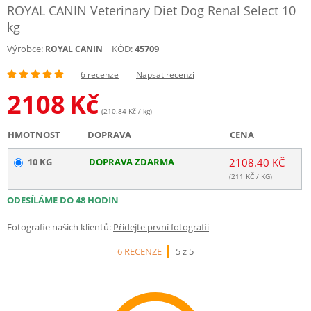
ROYAL CANIN Veterinary Diet Dog Renal Select 10
kg
Výrobce:
KÓD:
45709
ROYAL CANIN
6 recenze
Napsat recenzi
2108
Kč
(210.84 Kč / kg)
HMOTNOST
DOPRAVA
CENA
10 KG
DOPRAVA ZDARMA
2108.40 KČ
(
211
KČ / KG)
ODESÍLÁME DO 48 HODIN
Fotografie našich klientů:
Přidejte první fotografii
6 RECENZE
5 z 5