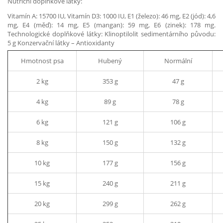
Nutriční doplňkové látky:
Vitamín A: 15700 IU, Vitamín D3: 1000 IU, E1 (železo): 46 mg, E2 (jód): 4,6
mg, E4 (měď): 14 mg, E5 (mangan): 59 mg, E6 (zinek): 178 mg.
Technologické doplňkové látky: Klinoptilolit sedimentárního původu:
5 g Konzervační látky – Antioxidanty
Hmotnost psa
Hubený
Normální
2 kg
353 g
47 g
4 kg
89 g
78 g
6 kg
121 g
106 g
8 kg
150 g
132 g
10 kg
177 g
156 g
15 kg
240 g
211 g
20 kg
299 g
262 g