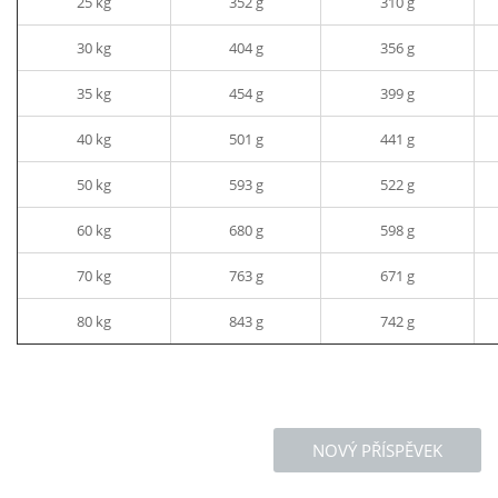
25 kg
352 g
310 g
30 kg
404 g
356 g
35 kg
454 g
399 g
40 kg
501 g
441 g
50 kg
593 g
522 g
60 kg
680 g
598 g
70 kg
763 g
671 g
80 kg
843 g
742 g
NOVÝ PŘÍSPĚVEK