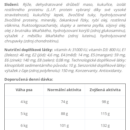
Složení:
Rýže, dehydratované drůbeží maso, kukuřice, izolát
rostlinného proteinu (L.I.P. protein vybraný díky své vysoké
stravitelnosti), kukuřičný lepek, živočišné tuky, hydrolyzované
živočišné proteiny, minerály, čekankové řízky, rybí olej, rostlinná
vláknina, fruktooligosacharidy, slupky a semena psyllia, sójový olej,
olej z brutnáku lékařského, hydrolyzovaní korýši (zdroj glukosaminu),
výtažek z měsíčku lékařského (zdroj luteinu), hydrolyzované
chrupavky (zdroj chondroitinu).
Nutriční doplňkové látky:
vitamín A: 31000 IU, vitamín D3: 800 IU, E1
(železo): 46 mg, E2 (jód): 4,6 mg, E4 (měď): 14 mg, E5 (mangan): 59 mg,
E6 (zinek): 140 mg, E8 (selen): 0,08 mg. Technologické doplňkové látky:
klinoptilolit sedimentárního původu: 10 g. Senzorické doplňkové látky:
výtažek z čaje (zdroj polyfenolu): 150 mg. Konzervanty. Antioxidanty.
Doporučená denní dávka:
Váha psa
Normální aktivita
Zvýšená aktivita
4 kg
74 g
98 g
5 kg
88 g
115 g
6 kg
101 g
132 g