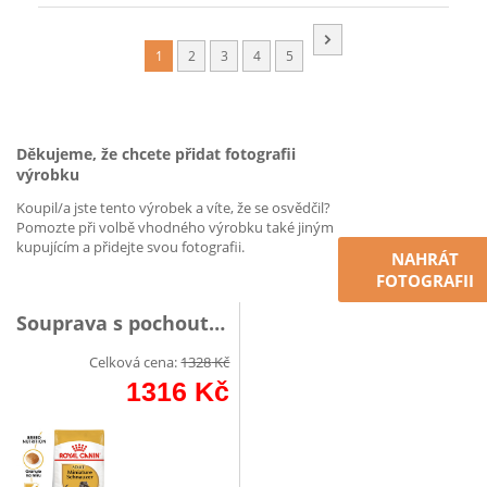
1
2
3
4
5
Děkujeme, že chcete přidat fotografii
výrobku
Koupil/a jste tento výrobek a víte, že se osvědčil?
Pomozte při volbě vhodného výrobku také jiným
kupujícím a přidejte svou fotografii.
NAHRÁT
FOTOGRAFII
Souprava s pochoutkou
Celková cena:
1328
Kč
1316
Kč