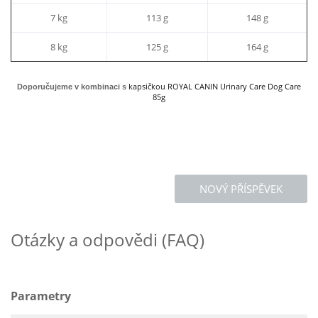
7 kg
113 g
148 g
8 kg
125 g
164 g
kapsičkou ROYAL CANIN Urinary Care Dog Care
Doporučujeme v kombinaci s
85g
NOVÝ PŘÍSPĚVEK
Otázky a odpovědi (FAQ)
Parametry