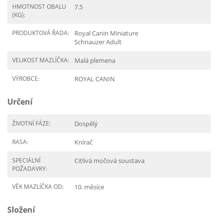
HMOTNOST OBALU
7.5
(KG):
PRODUKTOVÁ ŘADA:
Royal Canin Miniature
Schnauzer Adult
VELIKOST MAZLÍČKA:
Malá plemena
VÝROBCE:
ROYAL CANIN
Určení
ŽIVOTNÍ FÁZE:
Dospělý
RASA:
Knírač
SPECIÁLNÍ
Citlivá močová soustava
POŽADAVKY:
VĚK MAZLÍČKA OD:
10. měsíce
Složení