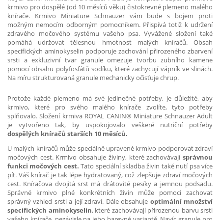
krmivo pro dospělé (od 10 měsíců věku) čistokrevné plemeno malého
knírače. Krmivo Miniature Schnauzer vám bude s bojem proti
možným nemocím odborným pomocníkem. Přispívá totiž k udržení
zdravého močového systému vašeho psa. Vyvážené složení také
pomáhá udržovat tělesnou hmotnost malých kníračů. Obsah
specifických aminokyselin podporuje zachování přirozeného zbarvení
srsti a exkluzivní tvar granule omezuje tvorbu zubního kamene
pomocí obsahu polyfosfátů sodíku, které zachycují vápník ve slinách.
Na míru strukturovaná granule mechanicky očisťuje chrup.
Protože každé plemeno má své jedinečné potřeby, je důležité, aby
krmivo, které pro svého malého knírače zvolíte, tyto potřeby
splňovalo. Složení krmiva ROYAL CANIN® Miniature Schnauzer Adult
je vytvořeno tak, by uspokojovalo veškeré nutriční potřeby
dospělých kníračů starších 10 měsíců.
U malých kníračů může speciálně upravené krmivo podporovat zdraví
močových cest. Krmivo obsahuje živiny, které zachovávají
správnou
funkci močových cest.
Tato speciální skladba živin také nutí psa více
pít. Váš knírač je tak lépe hydratovaný, což zlepšuje zdraví močových
cest. Kníračova dvojitá srst má drátovité pesíky a jemnou podsadu.
Správné krmivo plné konkrétních živin může pomoci zachovat
správný vzhled srsti a její zdraví. Dále obsahuje
optimální množství
specifických aminokyselin
, které zachovávají přirozenou barvu srsti
vašeho knírače, nezávisle na jeho barevné variantě. Navíc granule pro