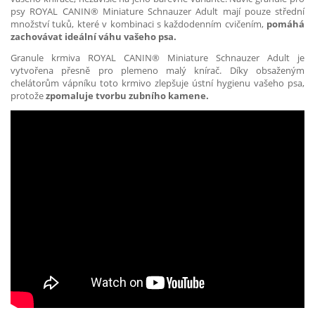
psy ROYAL CANIN® Miniature Schnauzer Adult mají pouze střední
množství tuků, které v kombinaci s každodenním cvičením,
pomáhá
zachovávat ideální váhu vašeho psa.
Granule krmiva ROYAL CANIN® Miniature Schnauzer Adult je
vytvořena přesně pro plemeno malý knírač. Díky obsaženým
chelátorům vápníku toto krmivo zlepšuje ústní hygienu vašeho psa,
protože
zpomaluje tvorbu zubního kamene.