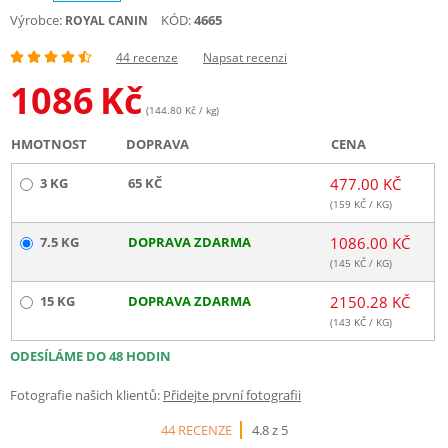
Výrobce:
KÓD:
4665
ROYAL CANIN
44 recenze
Napsat recenzi
1086
Kč
(144.80 Kč / kg)
HMOTNOST
DOPRAVA
CENA
3 KG
65 KČ
477.00 KČ
(
159
KČ / KG)
7.5 KG
DOPRAVA ZDARMA
1086.00 KČ
(
145
KČ / KG)
15 KG
DOPRAVA ZDARMA
2150.28 KČ
(
143
KČ / KG)
ODESÍLÁME DO 48 HODIN
Fotografie našich klientů:
Přidejte první fotografii
44 RECENZE
4.8 z 5