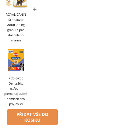
+
ROYAL CANIN
Schnauzer
Adult 7.5 kg
granule pro
dospělého
knírače
PEDIGREE
DentaStix
(střední
plemena) zubní
pamlsek pro
psy 28 ks
PŘIDAT VŠE DO
KOŠÍKU