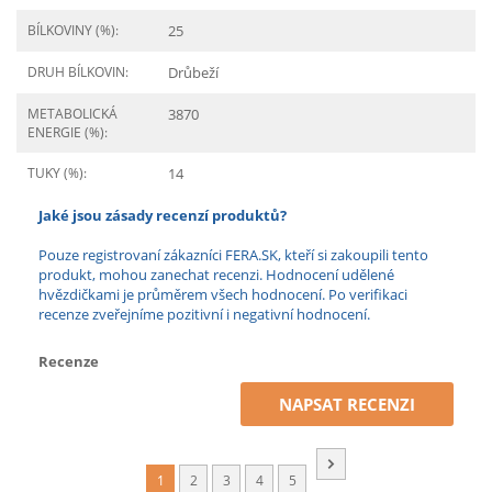
BÍLKOVINY (%):
25
DRUH BÍLKOVIN:
Drůbeží
METABOLICKÁ
3870
ENERGIE (%):
TUKY (%):
14
Jaké jsou zásady recenzí produktů?
Pouze registrovaní zákazníci FERA.SK, kteří si zakoupili tento
produkt, mohou zanechat recenzi. Hodnocení udělené
hvězdičkami je průměrem všech hodnocení. Po verifikaci
recenze zveřejníme pozitivní i negativní hodnocení.
Recenze
NAPSAT RECENZI
1
2
3
4
5