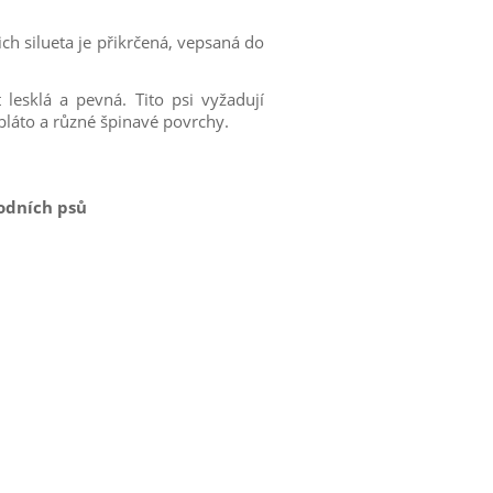
jich silueta je přikrčená, vepsaná do
 lesklá a pevná. Tito psi vyžadují
 bláto a různé špinavé povrchy.
vodních psů