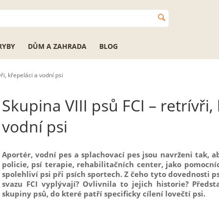
RYBY
DŮM A ZAHRADA
BLOG
vři, křepeláci a vodní psi
Skupina VIII psů FCI – retrívři,
vodní psi
Aportér, vodní pes a splachovací pes jsou navrženi tak,
policie, psí terapie, rehabilitačních center, jako pomocní
spolehliví psi při psích sportech. Z čeho tyto dovednosti p
svazu FCI vyplývají? Ovlivnila to jejich historie? Předst
skupiny psů, do které patří specificky cílení lovečtí psi.