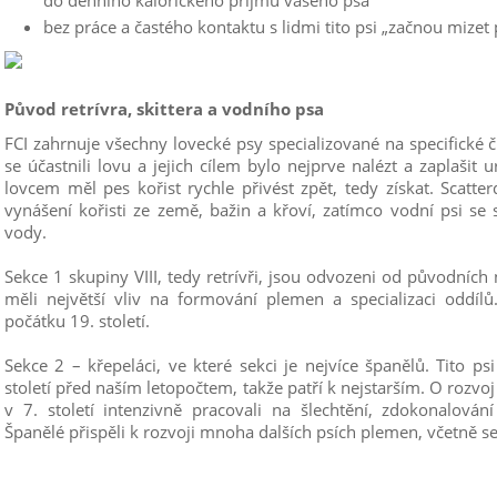
do denního kalorického příjmu vašeho psa
bez práce a častého kontaktu s lidmi tito psi „začnou mizet
Původ retrívra, skittera a vodního psa
FCI zahrnuje všechny lovecké psy specializované na specifické či
se účastnili lovu a jejich cílem bylo nejprve nalézt a zaplašit 
lovcem měl pes kořist rychle přivést zpět, tedy získat. Scatterd
vynášení kořisti ze země, bažin a křoví, zatímco vodní psi se s
vody.
Sekce 1 skupiny VIII, tedy retrívři, jsou odvozeni od původníc
měli největší vliv na formování plemen a specializaci oddílů
počátku 19. století.
Sekce 2 – křepeláci, ve které sekci je nejvíce španělů. Tito ps
století před naším letopočtem, takže patří k nejstarším. O rozvoj 
v 7. století intenzivně pracovali na šlechtění, zdokonalová
Španělé přispěli k rozvoji mnoha dalších psích plemen, včetně se