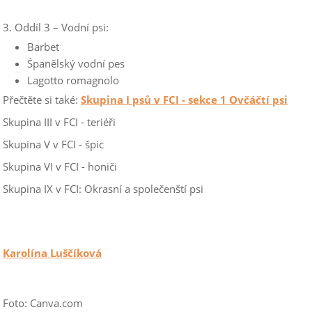
3. Oddíl 3 – Vodní psi:
Barbet
Śpanělský vodní pes
Lagotto romagnolo
Přečtěte si také:
Skupina I psů v FCI - sekce 1 Ovčáčtí psi
Skupina III v FCI - teriéři
Skupina V v FCI - špic
Skupina VI v FCI - honiči
Skupina IX v FCI: Okrasní a společenští psi
Karolína Luščíková
Foto: Canva.com