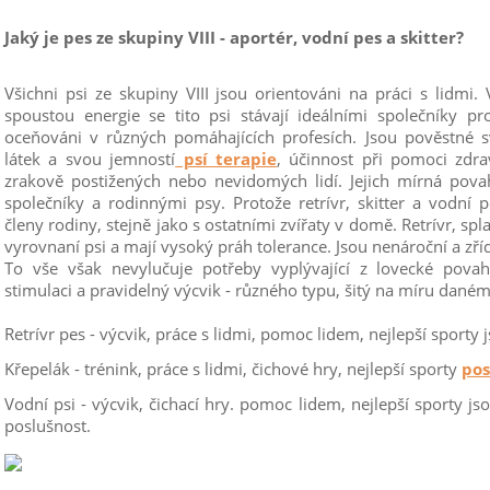
Jaký je pes ze skupiny VIII - aportér, vodní pes a skitter?
Všichni psi ze skupiny VIII jsou orientováni na práci s lidmi
spoustou energie se tito psi stávají ideálními společníky pro
oceňováni v různých pomáhajících profesích. Jsou pověstné s
látek a svou jemností
psí terapie
, účinnost při pomoci zdr
zrakově postižených nebo nevidomých lidí. Jejich mírná povaha
společníky a rodinnými psy. Protože retrívr, skitter a vodní 
členy rodiny, stejně jako s ostatními zvířaty v domě. Retrívr, sp
vyrovnaní psi a mají vysoký práh tolerance. Jsou nenároční a zří
To vše však nevylučuje potřeby vyplývající z lovecké povah
stimulaci a pravidelný výcvik - různého typu, šitý na míru dané
Retrívr pes - výcvik, práce s lidmi, pomoc lidem, nejlepší sporty j
Křepelák - trénink, práce s lidmi, čichové hry, nejlepší sporty
pos
Vodní psi - výcvik, čichací hry. pomoc lidem, nejlepší sporty jso
poslušnost.