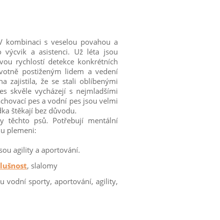
. V kombinaci s veselou povahou a
 výcvik a asistenci. Už léta jsou
vou rychlostí detekce konkrétních
avotně postiženým lidem a vedení
 zajistila, že se stali oblíbenými
pes skvěle vycházejí s nejmladšími
lachovací pes a vodní pes jsou velmi
dka štěkají bez důvodu.
y těchto psů. Potřebují mentální
mu plemeni:
sou agility a aportování.
lušnost
, slalomy
u vodní sporty, aportování, agility,