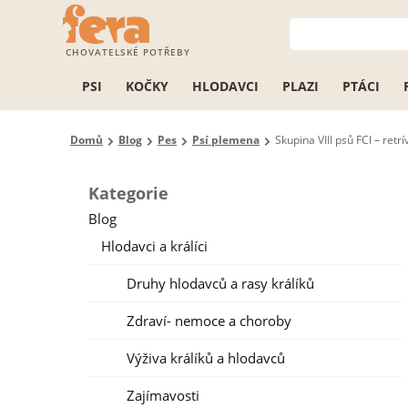
CHOVATELSKÉ POTŘEBY
PSI
KOČKY
HLODAVCI
PLAZI
PTÁCI
Domů
Blog
Pes
Psí plemena
Skupina VIII psů FCI – retrí
Kategorie
Blog
Hlodavci a králíci
Druhy hlodavců a rasy králíků
Zdraví- nemoce a choroby
Výživa králíků a hlodavců
Zajímavosti