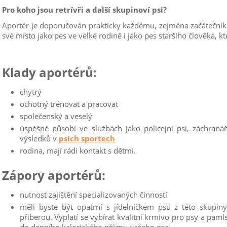
Pro koho jsou retrívři a další skupinoví psi?
Aportér je doporučován prakticky každému, zejména začátečníků
své místo jako pes ve velké rodině i jako pes staršího člověka, k
Klady aportérů:
chytrý
ochotný trénovat a pracovat
společenský a veselý
úspěšně působí ve službách jako policejní psi, záchraná
výsledků v
psích sportech
rodina, mají rádi kontakt s dětmi.
Zápory aportérů:
nutnost zajištění specializovaných činností
měli byste být opatrní s jídelníčkem psů z této skup
přiberou. Vyplatí se vybírat kvalitní krmivo pro psy a p