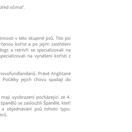
 před očima“.
nnosti v této skupině psů. Tito psi
určenou kořist a po jejím zastřelení
ogs a retrívři se specializovali na
pecializovali na vynášení kořisti z
h novofundlanďanů. Právě Angličané
. Počátky jejich chovu spadají do
i mají vyobrazení pocházející ze 4.
španělů se zasloužili Španělé, kteří
ní a objednávání psů tohoto typu.
trů.