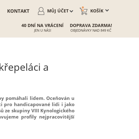
0
KONTAKT
MŮJ ÚČET
KOŠÍK
40 DNÍ NA VRÁCENÍ
DOPRAVA ZDARMA!
JEN U NÁS!
OBJEDNÁVKY NAD 849 KČ
 křepeláci a
 aby pomáhali lidem. Oceňován u
ci pro handicapované lidi i jako
sů ze skupiny VIII Kynologického
avujeme profily nejpracovitější