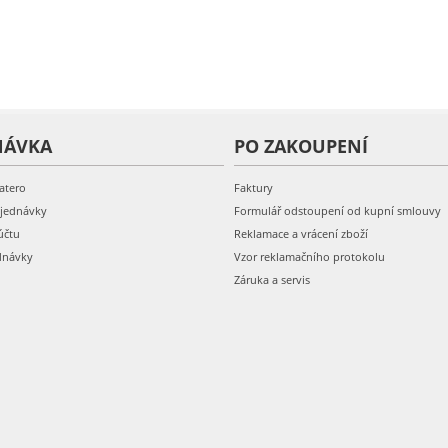
NÁVKA
PO ZAKOUPENÍ
atero
Faktury
bjednávky
Formulář odstoupení od kupní smlouvy
účtu
Reklamace a vrácení zboží
dnávky
Vzor reklamačního protokolu
Záruka a servis