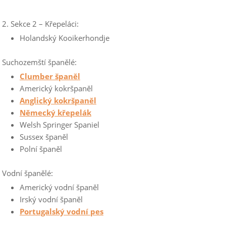
2. Sekce 2 – Křepeláci:
Holandský Kooikerhondje
Suchozemští španělé:
Clumber španěl
Americký kokršpaněl
Anglický kokršpaněl
Německý křepelák
Welsh Springer Spaniel
Sussex španěl
Polní španěl
Vodní španělé:
Americký vodní španěl
Irský vodní španěl
Portugalský vodní pes