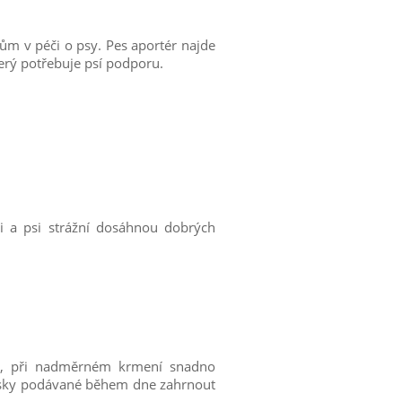
m v péči o psy. Pes aportér najde
terý potřebuje psí podporu.
ři a psi strážní dosáhnou dobrých
iny, při nadměrném krmení snadno
amlsky podávané během dne zahrnout