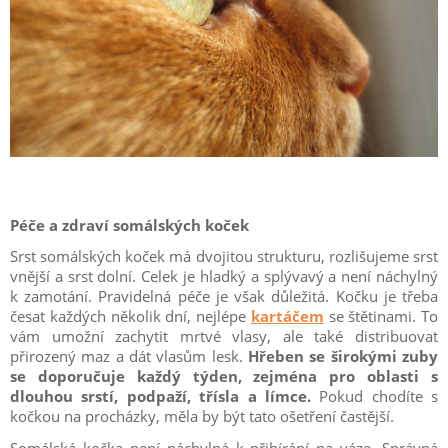
Péče a zdraví somálských koček
Srst somálských koček má dvojitou strukturu, rozlišujeme srst
vnější a srst dolní. Celek je hladký a splývavý a není náchylný
k zamotání. Pravidelná péče je však důležitá. Kočku je třeba
česat každých několik dní, nejlépe
kartáčem
se štětinami. To
vám umožní zachytit mrtvé vlasy, ale také distribuovat
přirozený maz a dát vlasům lesk.
Hřeben se širokými zuby
se doporučuje každý týden, zejména pro oblasti s
dlouhou srstí, podpaží, třísla a límce.
Pokud chodíte s
kočkou na procházky, měla by být tato ošetření častější.
Somálská kočka není náchylná k přibírání na váze. Správná