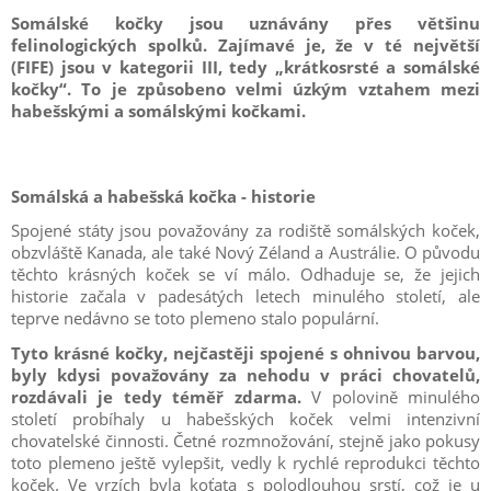
Somálské kočky jsou uznávány přes většinu
felinologických spolků. Zajímavé je, že v té největší
(FIFE) jsou v kategorii
III, tedy „krátkosrsté a somálské
kočky“. To je způsobeno velmi úzkým vztahem
mezi
habešskými a somálskými kočkami.
Somálská a habešská kočka - historie
Spojené státy jsou považovány za rodiště somálských koček,
obzvláště Kanada, ale také Nový Zéland a Austrálie. O původu
těchto krásných koček se ví málo. Odhaduje se, že jejich
historie začala v padesátých letech minulého století, ale
teprve nedávno se toto plemeno stalo populární.
Tyto krásné kočky, nejčastěji spojené s ohnivou barvou,
byly kdysi považovány za nehodu v práci chovatelů,
rozdávali je tedy téměř zdarma.
V polovině minulého
století probíhaly u habešských koček velmi intenzivní
chovatelské činnosti. Četné rozmnožování, stejně jako pokusy
toto plemeno ještě vylepšit, vedly k rychlé reprodukci těchto
koček. Ve vrzích byla koťata s polodlouhou srstí, což je u