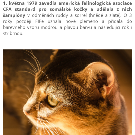
1. května 1979 zavedla americká felinologická asociace
CFA standard pro somálské kočky a udělala z nich
šampióny
v odměnách ruddy a sorrel (hnědé a zlaté). O 3
roky později FIFe uznala nové plemeno a přidala do
barevného vzoru modrou a plavou barvu a následující rok i
stříbrnou.