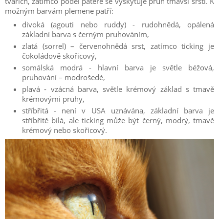
tvářích, zatímco podél páteře se vyskytuje pruh tmavší srsti. K
možným barvám plemene patří:
divoká (agouti nebo ruddy) - rudohnědá, opálená
základní barva s černým pruhováním,
zlatá (sorrel) – červenohnědá srst, zatímco ticking je
čokoládově skořicový,
somálská modrá - hlavní barva je světle béžová,
pruhování – modrošedé,
plavá - vzácná barva, světle krémový základ s tmavě
krémovými pruhy,
stříbřitá - není v USA uznávána, základní barva je
stříbřitě bílá, ale ticking může být černý, modrý, tmavě
krémový nebo skořicový.