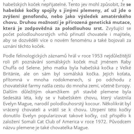
habešských koček nepřijatelné. Tento jev mohl způsobit, že
se
habešské kočky spojily s jinými plemeny, ať už jde o
zvýšení genofondu, nebo jako výsledek amatérského
chovu. Druhou možností je přirozená genetická mutace,
která je zodpovědná za polodlouhou srst.
Zvyšující se
počet polodlouhosrstých vrhů přinutil chovatele i majitele,
aby se dozvěděli více o novém fenoménu a také bojovali za
uznání těchto koček.
Podle felinologických záznamů hrál v roce 1953 nejdůležitější
roli při poznávání somálských koček muž jménem Raby
Chuffa od Selene. Jeho matka byla habešská kočka z Velké
Británie, ale on sám byl somálská kočka. Jejich koťata,
přítomná v mnoha rodokmenech, si po odchodu z
chovatelské farmy našla cestu do mnoha zemí, včetně Evropy.
Dalším důležitým okamžikem při stavbě plemene byla
šedesátá léta, kdy se v habešském chovu, který vlastnila
Evelyn Mague, narodil polodlouhosrstý kocour. Několikrát byl
vrácený chovateli a vrátil se k chovu. Utrpení této kočky
donutilo Evelyn popularizovat takové kočky, což přispělo k
založení Somali Cat Club of America v roce 1972. Původcem
názvu plemene je také chovatelka Mague.