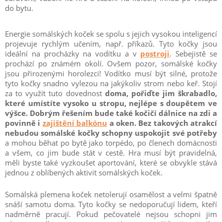
do bytu.
Energie somálských koček se spolu s jejich vysokou inteligencí
projevuje rychlým učením, např. příkazů. Tyto kočky jsou
ideální na procházky na vodítku a v
postroji
. Sebejistě se
prochází po známém okolí. Ovšem pozor, somálské kočky
jsou přirozenými horolezci! Vodítko musí být silné, protože
tyto kočky snadno vylezou na jakýkoliv strom nebo keř. Stojí
za to využít tuto dovednost
doma, pořiďte jim škrabadlo,
které umístíte vysoko u stropu, nejlépe s doupětem ve
výšce. Dobrým řešením bude také kočičí dálnice na zdi a
povinně i
zajištění balkónu
a oken. Bez takových atrakcí
nebudou somálské kočky schopny uspokojit své potřeby
a mohou běhat po bytě jako torpédo, po členech domácnosti
a všem, co jim bude stát v cestě. Hra musí být pravidelná,
měli byste také vyzkoušet aportování, které se obvykle stává
jednou z oblíbených aktivit somálských koček.
Somálská plemena koček netolerují osamělost a velmi špatně
snáší samotu doma. Tyto kočky se nedoporučují lidem, kteří
nadměrně pracují. Pokud pečovatelé nejsou schopni jim