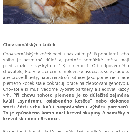
Chov somálských koček
Chov somálských koček není u nás zatím příliš populární. Jeho
volba je nesmírně důležitá, protože somálské kočky mají
predispozici k výskytu určitých nemocí. Od odpovědného
chovatele, který je členem felinologické asociace, se vyžaduje,
aby provedl testy, např. na atrofii sítnice. Jako poměrně mladé
plemeno koček stále pokračují práce na zlepšování genotypu.
Chovatelé si musí vědomě vybírat partnery a sledovat každý
vrh.
Při chovu tohoto plemene je to důležité zejména
kvůli „syndromu oslabeného kotěte“ nebo dokonce
smrti části vrhu kvůli nesprávnému výběru partnerů.
To je způsobeno kombinací krevní skupiny A samičky s
krevní skupinou B samce.
Rozhodnutí koupit kotě by mělo být pečlivě promyšleno.