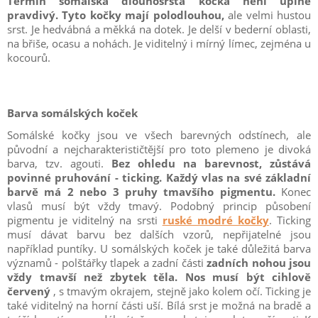
Termín somálská dlouhosrstá kočka není úplně
pravdivý. Tyto kočky mají polodlouhou,
ale velmi hustou
srst. Je hedvábná a měkká na dotek. Je delší v bederní oblasti,
na břiše, ocasu a nohách. Je viditelný i mírný límec, zejména u
kocourů.
Barva somálských koček
Somálské kočky jsou ve všech barevných odstínech, ale
původní a nejcharakterističtější pro toto plemeno je divoká
barva, tzv. agouti.
Bez ohledu na barevnost, zůstává
povinné pruhování - ticking. Každý vlas na své základní
barvě má 2 nebo 3 pruhy tmavšího pigmentu.
Konec
vlasů musí být vždy tmavý. Podobný princip působení
pigmentu je viditelný na srsti
ruské modré kočky
. Ticking
musí dávat barvu bez dalších vzorů, nepřijatelné jsou
například puntíky. U somálských koček je také důležitá barva
významů - polštářky tlapek a zadní části
zadních nohou jsou
vždy tmavší než zbytek těla. Nos musí být cihlově
červený
, s tmavým okrajem, stejně jako kolem očí. Ticking je
také viditelný na horní části uší. Bílá srst je možná na bradě a