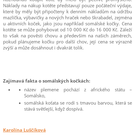
Náklady na nákup kotěte představují pouze počáteční výdaje,
které by měly být připočteny k denním nákladům na údržbu
mazlíčka, výbavičky a nových hraček nebo škrabadel, zejména
u aktivních koček, jako jsou například somálské kočky. Cena
kotěte se může pohybovat od 10 000 Kč do 16 000 Kč. Záleží
to však na pověsti chovu a především na našich záměrech,
pokud plánujeme kočku pro další chov, její cena se výrazně
zvýší a může dosáhnout i dvakrát tolik.
Zajímavá fakta o somálských kočkách:
název plemene pochází z afrického státu –
Somálsko,
somálská koťata se rodí s tmavou barvou, která se
stává světlejší, když dospívá.
Karolína Luščíková