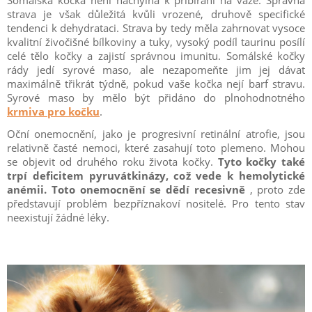
strava je však důležitá kvůli vrozené, druhově specifické
tendenci k dehydrataci. Strava by tedy měla zahrnovat vysoce
kvalitní živočišné bílkoviny a tuky, vysoký podíl taurinu posílí
celé tělo kočky a zajistí správnou imunitu. Somálské kočky
rády jedí syrové maso, ale nezapomeňte jim jej dávat
maximálně třikrát týdně, pokud vaše kočka nejí barf stravu.
Syrové maso by mělo být přidáno do plnohodnotného
krmiva pro kočku
.
Oční onemocnění, jako je progresivní retinální atrofie, jsou
relativně časté nemoci, které zasahují toto plemeno. Mohou
se objevit od druhého roku života kočky.
Tyto kočky také
trpí deficitem pyruvátkinázy, což vede k hemolytické
anémii. Toto onemocnění se dědí recesivně
, proto zde
představují problém bezpříznakoví nositelé. Pro tento stav
neexistují žádné léky.