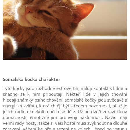
Somálská kočka charakter
Tyto kočky jsou rozhodně extrovertní, milují kontakt s lidmi a
snadno se k nim připoutají. Někteří lidé v jejich chování
hledají známky psího chování, somálské kočky jsou zvědavá a
energická zvířata, která chtějí být středem pozornosti, ať už je
jejich rodina kdekoli a něco se děje. Už od dveří zdraví členy
domácnosti, emotivně jim projevují náklonnost. Navíc mají
velmi rády hosty, takže si vaši hosté musí zvyknout na dlouhé
zdravení, vábení ke hře a sezení na kolech, ihned po vstupu