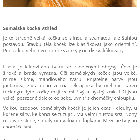
Somálská kočka vzhled
Je to středně velká kočka se silnou a svalnatou, ale štíhlou
postavou. Stavbu těla koček lze klasifikovat jako orientální.
Podsadité nebo nemotorné vzorky jsou diskvalifikovány.
Hlava je klínovitého tvaru se zaoblenými obrysy. Čelo je
široké a brada výrazná. Oči somálských koček jsou velké,
mírně šikmé, mandlového tvaru. Přijatelné barvy jsou
jantarová, žlutá nebo zelená. Okraj oka by měl mít barvu
trickingu. Tyto kočky mají velmi živý a bystrý zrak. Uši jsou
velké, posazené daleko od sebe, uvnitř s chomáčky chloupků.
Velkou ozdobou somálských koček je jejich ocas - dlouhý, u
kořene silný, ke konci se zužující. Má velmi hustou srst. Nohy
relativně štíhlé, s malými oválnými tlapkami. Mezi prsty jsou
chomáče srsti.