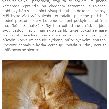
věnovat velkou pozornost, stojí za to pořídit jim jiného
kamaráda. Zpravidla při vhodném seznámení a uvedení
dobře vychází s ostatními zástupci druhu a dokonce i se psy.
Měli byste však vzít v úvahu teritorialitu plemene, potřebují
hodně prostoru, který budeme schopni poskytnout oběma
mazlíčkům. Somálské kočky jsou odhodlané a rády si jdou
svou cestou, navíc mají sklon žárlit, takže pokud se naše
pozornost najednou zaměří na nového člena rodiny a
původní kočka už nebude hýčkaná, může být velmi smutná.
Přestože somálská kočka vyžaduje kontakt s lidmi, není to
příliš hovorné plemeno.