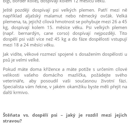
bígl, border kolie), dospívají kolem 12 měsíců věku.
Ještě později dospívají psi velkých plemen. Patří mezi ně
například aljašský malamut nebo německý ovčák. Velká
plemena, ta, jejichž cílová hmotnost se pohybuje mezi 26 a 45
kg, dospívají kolem 15. měsíce věku. Psi velkých plemen
(např. bernardýn, cane corso) dospívají nejpozději. Tito
dospělí psi váží více než 45 kg a do fáze dospělosti vstupují
mezi 18 a 24 měsíci věku.
Jak vidíte, věkové rozmezí spojené s dosažením dospělosti u
psů je velmi velké.
Pokud máte doma křížence a máte potíže s určením cílové
velikosti vašeho domácího mazlíčka, požádejte svého
veterináře, aby posoudil vaši současnou životní fázi.
Specialista vám řekne, v jakém okamžiku byste měli přejít na
další krmivo.
Štěňata vs. dospělí psi – jaký je rozdíl mezi jejich
stravou?