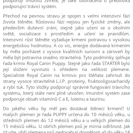
podporují imunitu zvířete, je také obohacena o prebiotika
podporující trávicí systém.
Přechod na pevnou stravu je spojen s velmi intenzivní fází
života štěněte. Růstovou fází nejsou jen fyzické změny, ale
především duševní zrání, stejně jako učení se o okolním
světě, socializace s prostředím a učení se pravidlům.
Intenzivní růst štěněte vyžaduje krmení potravou s vysokou
energetickou hodnotou. A co víc, energie dodávaná krmením
by měla pocházet z vysoce kvalitních surovin a zároveň by
měla být potravina snadno stravitelná. Tyto podmínky splňuje
řada krmiv Royal Canin Puppy. Stejně jako řada STARTER bylo
její složení vyvinuto s ohledem na velikost plemene.
Specialisté Royal Canin na krmivo pro štěňata zahrnuli do
strany vysoce stravitelné L.I.P. proteiny, fruktooligosacharidy
a rybí tuk. Tyto složky podporují správné fungování trávicího
systému, který stále není plně utvořen. Imunitní systém zase
podporuje obsah vitamínů C a E, luteinu a taurinu.
Do jakého věku by měl pes dostávat štěnecí krmení? U
malých plemen je řada PUPPY určena do 10 měsíců věku, u
středních plemen do 12 měsíců věku a u velkých plemen do
15 měsíců věku. U obřích plemen psů je mírná odlišnost. Jak
již víte, obří plemena psů nedosahují dospělosti až do věku 18