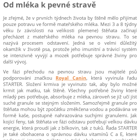
Od mléka k pevné stravě
Je zřejmé, že v prvních týdnech života by štěně mělo přijímat
pouze potravu ve formě mateřského mléka. Mezi 3 a 8 týdny
věku (v závislosti na velikosti plemene) štěňata začínají
přecházet z mateřského mléka na pevnou stravu. To se
nazývá procesem odstavení. Jedná se o velmi důležitý
okamžik v životě psa, protože jeho imunitní a trávicí systém
se intenzivně vyvýjí a mozek potřebuje správné živiny pro
další vývoj.
Ve fázi přechodu na pevnou stravu jsou majitelé psů
podporováni značkou
Royal Canin
, která vyvinula řadu
STARTER. Složení krmiva je vyvinuto tak, aby bylo možné
krmit jak matku, tak štěně. Všechny potřebné živiny které
mladý pes potřebuje, absorbuje z mléka, zároveň se již učí jíst
suché granule se stejným složením. Samozřejmě granule pro
štěňata mohou být zpočátku změkčena vodou a podávána ve
formě kaše, postupně nahrazována suchými granulemi. Jak
kojící feny, tak štěňata ve fázi odstavu potřebují velkou dávku
energie, která proudí jak z bílkovin, tak z tuků. Řada STARTER
je také obohacena o správnou dávku vitamínů C a E, které