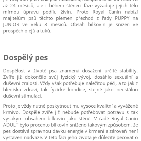
až 24 měsíců, ale i během štěnecí fáze vyžaduje jejich tělo
mírnou úpravu podílu živin. Proto Royal Canin nabízí
majitelům psů těchto plemen přechod z řady PUPPY na
JUNIOR ve věku 8 měsíců. Obsah bílkovin je snížen ve
prospěch olejů a tuků.
Dospělý pes
Dospělost v životě psa znamená dosažení určité stability.
Zvíře již dokončilo svůj fyzický vývoj, dosáhlo sexuální a
duševní zralosti. Vždy však potřebuje náležitou péči, a to jak z
hlediska zdraví, tak fyzické kondice, stejně jako neustálou
duševní stimulaci.
Proto je vždy nutné poskytnout mu vysoce kvalitní a vyvážené
krmivo. Dospělé zvíře již nebude potřebovat potravu s tak
vysokým obsahem bílkovin jako štěně. V řadě Royal Canin
ADULT bylo procento bílkovin sníženo takovým způsobem, že
pes dostává správnou dávku energie v krmení a zároveň není
vystaven nadváze. V této fázi jeho života je důležité pečovat o