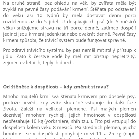
Na druhé straně, bez ohledu na věk, by zvířata měla být
zvyklá na pevné časy podávání krmení. Štěňata po odstavení
do věku asi 10 týdnů by měla dostávat denní porci
rozdělenou až do 5 jídel. U dospívajících psů (do 5 měsíců
věku) snižujeme stravu na tři porce denně, zatímco dospělí
jedinci jsou krmeni jedenkrát nebo dvakrát denně. Pevné časy
krmení způsobí, že trávicí systém bude fungovat správně.
Pro zdraví trávicího systému by pes neměl mít stálý přístup k
jídlu. Zato k čerstvé vodě by měl mít přístup nepřetržitý,
zejména v letních, teplých dnech.
Od štěněte k dospělosti – kdy změnit stravu?
Mnoho majitelů krmí svá štěňata krmivem pro dospělé psy,
protože nevědí, kdy zvíře skutečně vstupuje do další fáze
života. Zaleží na velikosti plemene. Psi malých plemen
dozrávají mnohem rychleji, jejich hmotnost v dospělosti
nepřesahuje 10 kg (yorkshiere, shih tzu..). Tito psi vstupují do
dospělosti kolem věku 8 měsíců. Psi středních plemen, jejichž
hmotnost se v dospělosti pohybuje mezi 11 a 25 kg (např.