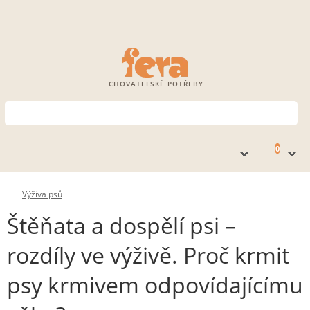
CHOVATELSKÉ POTŘEBY
0
Výživa psů
Štěňata a dospělí psi –
rozdíly ve výživě. Proč krmit
psy krmivem odpovídajícímu