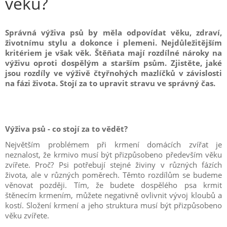
věku?
Správná výživa psů by měla odpovídat věku, zdraví,
životnímu stylu a dokonce i plemeni. Nejdůležitějším
kritériem je však věk. Štěňata mají rozdílné nároky na
výživu oproti dospělým a starším psům. Zjistěte, jaké
jsou rozdíly ve výživě čtyřnohých mazlíčků v závislosti
na fázi života. Stojí za to upravit stravu ve správný čas.
Výživa psů - co stojí za to vědět?
Největším problémem při krmení domácích zvířat je
neznalost, že krmivo musí být přizpůsobeno především věku
zvířete. Proč? Psi potřebují stejné živiny v různých fázích
života, ale v různých poměrech. Těmto rozdílům se budeme
věnovat později. Tím, že budete dospělého psa krmit
štěnecím krmením, můžete negativně ovlivnit vývoj kloubů a
kostí. Složení krmení a jeho struktura musí být přizpůsobeno
věku zvířete.