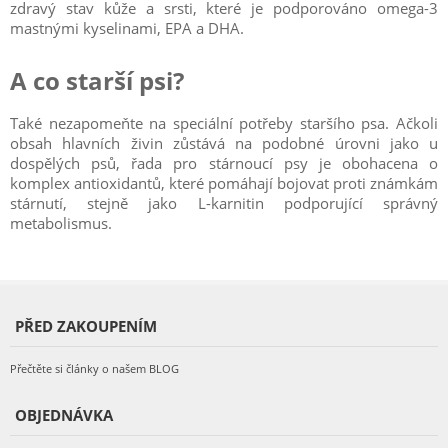
zdravý stav kůže a srsti, které je podporováno omega-3
mastnými kyselinami, EPA a DHA.
A co starší psi?
Také nezapomeňte na speciální potřeby staršího psa. Ačkoli
obsah hlavních živin zůstává na podobné úrovni jako u
dospělých psů, řada pro stárnoucí psy je obohacena o
komplex antioxidantů, které pomáhají bojovat proti známkám
stárnutí, stejně jako L-karnitin podporující správný
metabolismus.
PŘED ZAKOUPENÍM
Přečtěte si články o našem BLOG
OBJEDNÁVKA