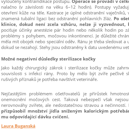
vyloučeny kontraindikace postupu.
Operace se provádí v celk
nalačno (v závislosti na věku 6–12 hodin). Postupy vyžaduj
otevření kůže na těle. Kastrace je úplné odstranění vaječníků, 
znamená tubální ligaci bez odstranění pohlavních žláz.
Po oše
klinice, dokud není zcela vzhůru, nelze ji vyzvednout,
pociťuje účinky anestézie pár hodin nebo několik hodin po z
problémy s pohybem, močovou inkontinencí. Je důležité chrán
měla mít obojek nebo speciální oděv. Ránu je třeba sledovat a
dokud se nezahojí. Stehy jsou odstraněny k datu uvedenému ve
Možné negativní důsledky sterilizace kočky
Jako každý chirurgický zákrok i sterilizace kočky může zahrn
souvislosti s infekcí rány. Proto by mělo být zvíře pečlivě 
rušivých příznaků je potřeba navštívit veterináře.
Nejčastějším problémem ošetřovatelů je přírůstek hmotnosti
onemocnění močových cest. Taková nebezpečí však nejso
nerovnováhy zvířete, ale nedostatečnou stravou a nečinností.
přizpůsobil množství jídla sníženým kalorickým potřebá
mu odpovídající dávku cvičení.
Laura Buganská