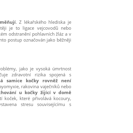
aměňují
. Z lékařského hlediska je
astěji je to ligace vejcovodů nebo
kém odstranění pohlavních žláz a v
ento postup označován jako běžněji
roblémy, jako je vysoká úmrtnost
uje zdravotní rizika spojená s
aná samice kočky rovněž není
e pyomyxie, rakovina vaječníků nebo
chování u kočky žijící v domě
ytí koček, které přivolává kocoury,
stavena stresu souvisejícímu s