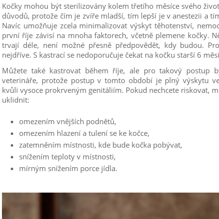
Kočky mohou být sterilizovány kolem třetího měsíce svého život
důvodů, protože čím je zvíře mladší, tím lepší je v anestezii a tí
Navíc umožňuje zcela minimalizovat výskyt těhotenství, nemocí
první říje závisí na mnoha faktorech, včetně plemene kočky. Něk
trvají déle, není možné přesně předpovědět, kdy budou. Prot
nejdříve. S kastrací se nedoporučuje čekat na kočku starší 6 měs
Můžete také kastrovat během říje, ale pro takový postup b
veterináře, protože postup v tomto období je plný výskytu ve
kvůli vysoce prokrveným genitáliím. Pokud nechcete riskovat, m
uklidnit:
omezením vnějších podnětů,
omezením hlazení a tulení se ke kočce,
zatemněním místnosti, kde bude kočka pobývat,
snížením teploty v místnosti,
mírným snížením porce jídla.