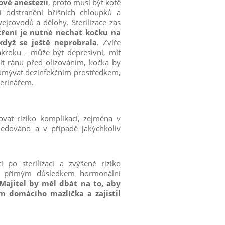
ové anestezii
, proto musí být kotě
í odstranění břišních chloupků a
vejcovodů a dělohy. Sterilizace zas
tření je nutné
nechat kočku na
 když se
ještě neprobrala
. Zvíře
ákroku - může být depresivní, mít
it ránu před olizováním, kočka by
 umývat dezinfekčním prostředkem,
terinářem.
ovat riziko komplikací, zejména v
sledováno a v případě jakýchkoliv
 po sterilizaci a zvýšené riziko
u přímým důsledkem hormonální
Majitel by měl dbát na to, aby
m domácího mazlíčka a zajistil