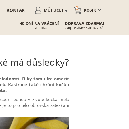
0
KONTAKT
MŮJ ÚČET
KOŠÍK
40 DNÍ NA VRÁCENÍ
DOPRAVA ZDARMA!
JEN U NÁS!
OBJEDNÁVKY NAD 849 KČ
jaké má důsledky?
plodnosti. Díky tomu lze omezit
ček. Kastrace také chrání kočku
ta.
lespoň jednou v životě kočka měla
 je to pro tělo obrovská zátěž) ani