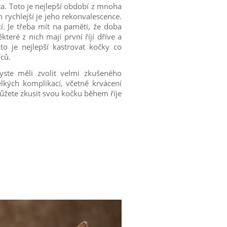
a. Toto je nejlepší období z mnoha
m rychlejší je jeho rekonvalescence.
. Je třeba mít na paměti, že doba
teré z nich mají první říjí dříve a
o je nejlepší kastrovat kočky co
íců.
yste měli zvolit velmi zkušeného
lkých komplikací, včetně krvácení
ůžete zkusit svou kočku během říje