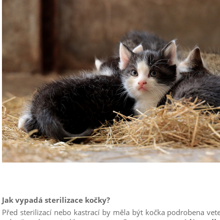
Jak vypadá sterilizace kočky?
Před sterilizací nebo kastrací by měla být kočka podrobena vet