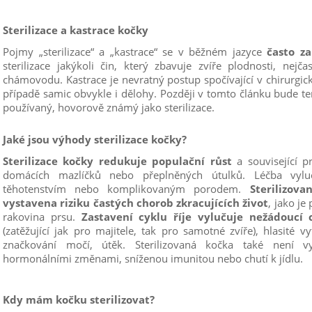
Sterilizace a kastrace kočky
Pojmy „sterilizace“ a „kastrace“ se v běžném jazyce
často z
sterilizace jakýkoli čin, který zbavuje zvíře plodnosti, nejč
chámovodu. Kastrace je nevratný postup spočívající v chirurgic
případě samic obvykle i dělohy. Později v tomto článku bude t
používaný, hovorově známý jako sterilizace.
Jaké jsou výhody sterilizace kočky?
Sterilizace kočky redukuje populační růst
a související p
domácích mazlíčků nebo přeplněných útulků. Léčba vyluč
těhotenstvím nebo komplikovaným porodem.
Sterilizov
vystavena riziku častých chorob zkracujících život
, jako j
rakovina prsu.
Zastavení cyklu říje vylučuje nežádoucí 
(zatěžující jak pro majitele, tak pro samotné zvíře), hlasité v
značkování močí, útěk. Sterilizovaná kočka také není vy
hormonálními změnami, sníženou imunitou nebo chutí k jídlu.
Kdy mám kočku sterilizovat?