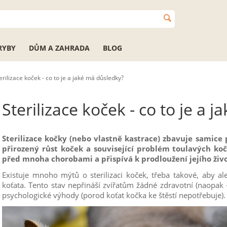
RYBY
DŮM A ZAHRADA
BLOG
erilizace koček - co to je a jaké má důsledky?
Sterilizace koček - co to je a 
Sterilizace kočky (nebo vlastně kastrace) zbavuje samice 
přirozený růst koček a související problém toulavých ko
před mnoha chorobami a přispívá k prodloužení jejího živo
Existuje mnoho mýtů o sterilizaci koček, třeba takové, aby a
koťata. Tento stav nepřináší zvířatům žádné zdravotní (naopak -
psychologické výhody (porod koťat kočka ke štěstí nepotřebuje).