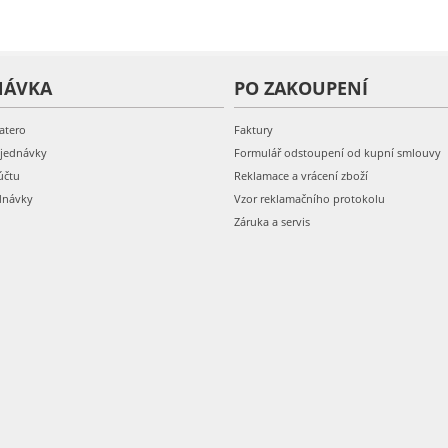
NÁVKA
PO ZAKOUPENÍ
atero
Faktury
bjednávky
Formulář odstoupení od kupní smlouvy
účtu
Reklamace a vrácení zboží
dnávky
Vzor reklamačního protokolu
Záruka a servis