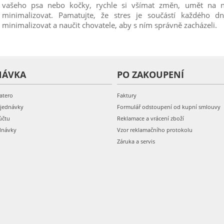
vašeho psa nebo kočky, rychle si všímat změn, umět na n
minimalizovat. Pamatujte, že stres je součástí každého dn
minimalizovat a naučit chovatele, aby s ním správně zacházeli.
NÁVKA
PO ZAKOUPENÍ
atero
Faktury
bjednávky
Formulář odstoupení od kupní smlouvy
účtu
Reklamace a vrácení zboží
dnávky
Vzor reklamačního protokolu
Záruka a servis