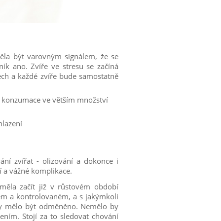
la být varovným signálem, že se
ík ano. Zvíře ve stresu se začíná
stech a každé zvíře bude samostatně
eho konzumace ve větším množství
hlazení
ní zvířat - olizování a dokonce i
ní a vážné komplikace.
měla začít již v růstovém období
ném a kontrolovaném, a s jakýmkoli
 by mělo být odměněno. Nemělo by
ním. Stojí za to sledovat chování