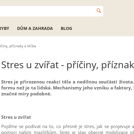
RYBY
DŮM A ZAHRADA
BLOG
říčiny, příznaky a léčba
Stres u zvířat - příčiny, přízna
Stres je přirozenou reakcí těla a nedílnou součástí života
formu než je ta lidská. Mechanismy jeho vzniku a
faktory, 
značné míry podobné.
Stres u zvířat
Pojďme se podívat na to, co přesně je stres, jak se projevuje
pomoci našim mazlíčkům.
Stres je stav obecné mobilizace sil 