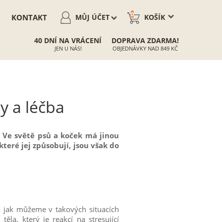
0
KONTAKT
MŮJ ÚČET
KOŠÍK
40 DNÍ NA VRÁCENÍ
DOPRAVA ZDARMA!
JEN U NÁS!
OBJEDNÁVKY NAD 849 KČ
ky a léčba
. Ve
světě psů a koček má jinou
které jej způsobují, jsou však do
 a jak můžeme v takových situacích
těla, který je reakcí na stresující