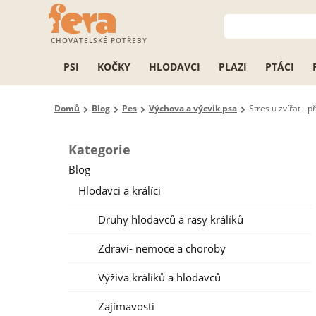
CHOVATELSKÉ POTŘEBY
PSI
KOČKY
HLODAVCI
PLAZI
PTÁCI
Domů
Blog
Pes
Výchova a výcvik psa
Stres u zvířat - p
Kategorie
Blog
Hlodavci a králíci
Druhy hlodavců a rasy králíků
Zdraví- nemoce a choroby
Výživa králíků a hlodavců
Zajímavosti