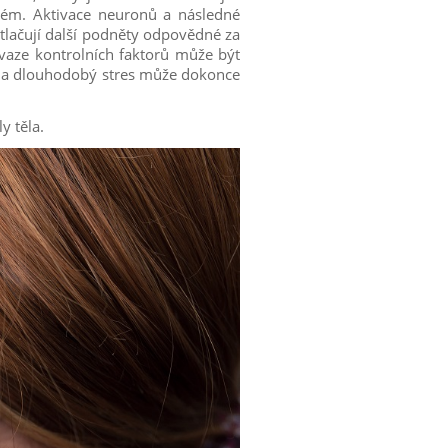
stém. Aktivace neuronů a následné
tlačují další podněty odpovědné za
řevaze kontrolních faktorů může být
ní a dlouhodobý stres může dokonce
y těla.