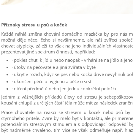
Příznaky stresu u psů a koček
Každá náhlá změna chování domácího mazlíčka by pro nás mě
možná děje něco, čeho si nevšimneme, ale náš zvířecí společn
chovat atypicky, záleží to však na jeho individuálních vlastno
prezentovat jiné spektrum činností, například:
·
pokles chuti k jídlu nebo naopak - vrhání se na jídlo a j
·
útoky na pečovatele a jiná zvířata v bytě
·
úkryt v rozích, když se pes nebo kočka dříve nevyhnuli po
·
ukončení péče o hygienu a péče o srst
·
ničení předmětů nebo jen jednu konkrétní položku
Jedním z vážnějších příkladů úlevy od stresu je sebepoškozová
kousání chlupů z určitých částí těla může mít za následek zraně
Práce chovatele na reakci se stresem u koček nebo psů by 
čtyřnohého přítele. Zvíře by mělo být v kontaktu, ale přiměře
potenciálním stresovým stimulem a s odpovídající odpovědí
být nadměrně chváleno, tím více se však odměňuje např. hlaze