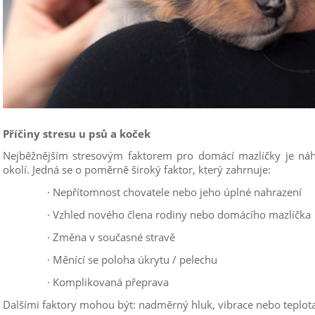
Příčiny stresu u psů a koček
Nejběžnějším stresovým faktorem pro domácí mazlíčky je náh
okolí. Jedná se o poměrně široký faktor, který zahrnuje:
·
Nepřítomnost chovatele nebo jeho úplné nahrazení
·
Vzhled nového člena rodiny nebo domácího mazlíčka
· Z
měna v současné stravě
·
Měnící se poloha úkrytu / pelechu
· K
omplikovaná přeprava
Dalšími faktory mohou být: nadměrný hluk, vibrace nebo teplota