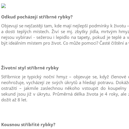
Odkud pocházejí stříbrné rybky?
Objevují se nejčastěji tam, kde mají nejlepší podmínky k životu 
a dosti teplých místech. Živí se mj. zbytky jídla, mrtvým hmy
nejsou vybíraví - sežerou i lepidlo na tapety, pokud je teplé a
být ideálním místem pro život. Co může pomoci? Časté čištění a 
Životní styl stříbrné rybky
Stříbrnice je typický noční hmyz – objevuje se, když členové 
neohrožuje, vycházejí ze svých úkrytů a hledají potravu. Dokáž
ostražití – jakmile zaslechnou někoho vstoupit do koupelny 
sekund jsou již v úkrytu. Průměrná délka života je 4 roky, al
dožít až 8 let.
Kousnou stříbřité rybky?