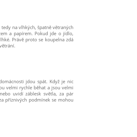
– tedy na vlhkých, špatně větraných
zem a papírem. Pokud jde o jídlo,
 vlhké. Právě proto se koupelna zdá
větrání.
domácnosti jdou spát. Když je nic
ou velmi rychle běhat a jsou velmi
nebo uvidí záblesk světla, za pár
e za příznivých podmínek se mohou