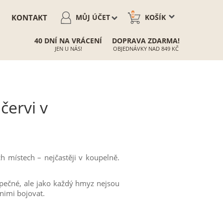
0
KONTAKT
MŮJ ÚČET
KOŠÍK
40 DNÍ NA VRÁCENÍ
DOPRAVA ZDARMA!
JEN U NÁS!
OBJEDNÁVKY NAD 849 KČ
červi v
ch místech – nejčastěji v koupelně.
zpečné, ale jako každý hmyz nejsou
 nimi bojovat.