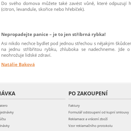
Do svého domova můžete také zavést vůně, které odpuzují h
(citron, levandule, skořice nebo hřebíček).
Nepropadejte panice – je to jen stříbrná rybka!
Asi nikdo nechce bydlet pod jednou střechou s nějakým škůdcem
na jednu stříbřitou rybku, zhluboka se nadechneme. Jde 
neohrožuje lidské zdraví.
Natálie Baková
NÁVKA
PO ZAKOUPENÍ
atero
Faktury
bjednávky
Formulář odstoupení od kupní smlouvy
účtu
Reklamace a vrácení zboží
dnávky
Vzor reklamačního protokolu