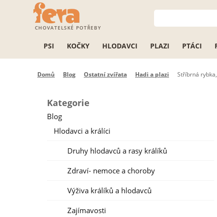
CHOVATELSKÉ POTŘEBY
PSI
KOČKY
HLODAVCI
PLAZI
PTÁCI
Domů
Blog
Ostatní zvířata
Hadi a plazi
Stříbrná rybka,
Kategorie
Blog
Hlodavci a králíci
Druhy hlodavců a rasy králíků
Zdraví- nemoce a choroby
Výživa králíků a hlodavců
Zajímavosti