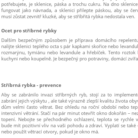
potřebujete, je sklenice, páska a trochu cukru. Na dno sklenic
fungovat jako návnada, a sklenici přilepte páskou, aby se červ
musí zůstat zevnitř kluzké, aby se stříbřitá rybka nedostala ven.
Ocet pro stříbrné rybky
Dalším bezpečným způsobem je příprava domácího repelentu 
nalijte sklenici teplého octa s pár kapkami skořice nebo levandu
rozmarýnu, tymiánu nebo levandule a hřebíček. Tento roztok 
kuchyni nebo koupelně. Je bezpečný pro potraviny, domácí zvířat
Stříbrná rybka - prevence
Aby se zabránilo invazi stříbrných ryb, stojí za to implement
zabrání jejich výskytu , ale také výrazně zlepší kvalitu života oby
dům velmi často větrat. Bez ohledu na roční období nebo tep
intenzivní větrání. Stačí na pár minut otevřít okno dokořán –
topení. Nebojte se přechodného ochlazení, teplota se rychle 
bude mít pozitivní vliv na vaši pohodu a zdraví. Vyplatí se také
nebo použít větrací otvory, pokud je okno má.