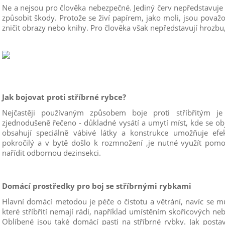
Ne a nejsou pro člověka nebezpečné. Jediný červ nepředstavuje
způsobit škody. Protože se živí papírem, jako moli, jsou pova
zničit obrazy nebo knihy. Pro člověka však nepředstavují hrozb
Jak bojovat proti stříbrné rybce?
Nejčastěji používaným způsobem boje proti stříbřitým je
zjednodušeně řečeno - důkladné vysátí a umytí míst, kde se obje
obsahují speciálně vábivé látky a konstrukce umožňuje efe
pokročilý a v bytě došlo k rozmnožení ,je nutné využít pomo
nařídit odbornou dezinsekci.
Domácí prostředky pro boj se stříbrnými rybkami
Hlavní domácí metodou je péče o čistotu a větrání, navíc se m
které stříbřití nemají rádi, například umístěním skořicových n
Oblíbené jsou také domácí pasti na stříbrné rybky. Jak postav