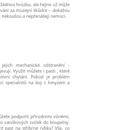
 žádnou hrozbu, ale hejno už může
žováni za muzejní škůdce – dokážou
u, nekoušou a nepřenášejí nemoci.
 jejich mechanické odstranění -
vují. Využít můžete i pasti , které
ktivní chytání. Pokud je problém
ci specialistů na boj s hmyzem a
ůžete podpořit přírodními vůněmi,
ebo vanilkových svíček do koupelny.
it past na stříbrné rybky? Vše, co