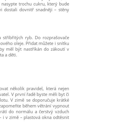
e nasypte trochu cukru, který bude
i dostali dovnitř snadněji – stěny
stříbřitých ryb. Do rozprašovače
lového oleje. Přidat můžete i snítku
by měl být nastříkán do zákoutí v
a a děti.
ovat několik pravidel, která nejen
vatel. V první řadě byste měli byt či
lotu. V zimě se doporučuje krátké
 nezapomeňte během větrání vypnout
vrátí do normálu a čerstvý vzduch
 – i v zimě – plastová okna odtěsnit