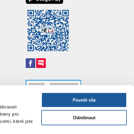
Povolit vše
těvnosti
tnery pro
Odmítnout
cemi, které jste