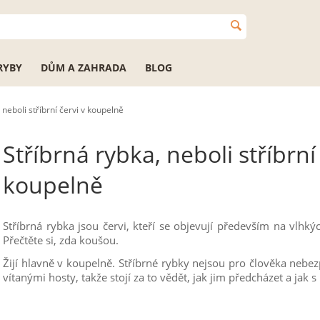
RYBY
DŮM A ZAHRADA
BLOG
 neboli stříbrní červi v koupelně
Stříbrná rybka, neboli stříbrní 
koupelně
Stříbrná rybka jsou červi, kteří se objevují především na vlhký
Přečtěte si, zda koušou.
Žijí hlavně v koupelně. Stříbrné rybky nejsou pro člověka nebe
vítanými hosty, takže stojí za to vědět, jak jim předcházet a jak s