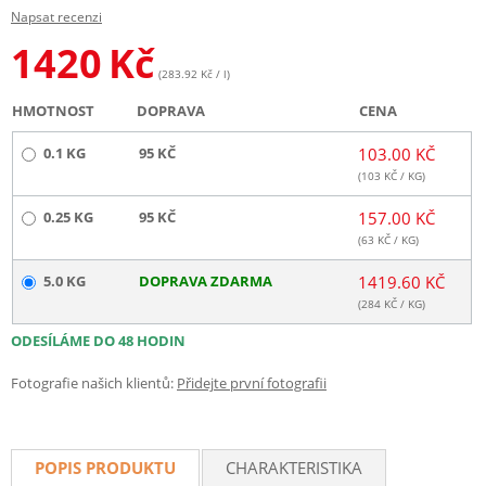
Napsat recenzi
1420
Kč
(283.92 Kč / l)
HMOTNOST
DOPRAVA
CENA
0.1 KG
95 KČ
103.00 KČ
(
103
KČ / KG)
0.25 KG
95 KČ
157.00 KČ
(
63
KČ / KG)
5.0 KG
DOPRAVA ZDARMA
1419.60 KČ
(
284
KČ / KG)
ODESÍLÁME DO 48 HODIN
Fotografie našich klientů:
Přidejte první fotografii
POPIS PRODUKTU
CHARAKTERISTIKA