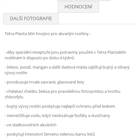
HODNOCENÍ
DALŠÍ FOTOGRAFIE
Tetra Planta Min
hnojivo pro akvarijní rostliny
:
- díky speciální receptuře jsou potraviny použité v Tetra PlantaMin
rostlinám k dispozici po dobu 4 týdnů.
- železo, potaš, mangan a další sladová másla zajišťují bujný a zdravý
vývoj rostlin
- povzbuzuje trvale zaorané, glazované listy
- chelatací chelátu železa pro pravidelnou fotosyntézu a tvorbu
chlorofylu
- bujný vývoj rostlin poskytuje nejlepší ochranu před leskem
- neznečišťuje vodu, když neobsahuje fosfáty a dusičnany
- ve sladkovodních akváriích
- poskytují intenzivní červeno-zelenou barvu listů