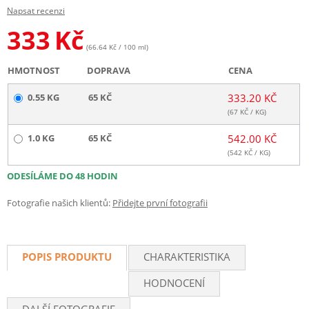
Napsat recenzi
333
Kč
(66.64 Kč / 100 ml)
HMOTNOST
DOPRAVA
CENA
0.55 KG
65 KČ
333.20 KČ
(
67
KČ / KG)
1.0 KG
65 KČ
542.00 KČ
(
542
KČ / KG)
ODESÍLÁME DO 48 HODIN
Fotografie našich klientů:
Přidejte první fotografii
POPIS PRODUKTU
CHARAKTERISTIKA
HODNOCENÍ