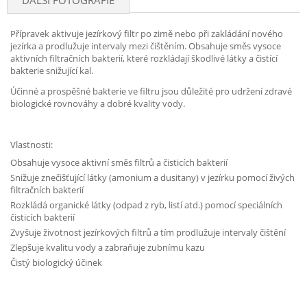
DALŠÍ FOTOGRAFIE
Přípravek aktivuje jezírkový filtr po zimě nebo při zakládání nového
jezírka a prodlužuje intervaly mezi čištěním. Obsahuje směs vysoce
aktivních filtračních bakterií, které rozkládají škodlivé látky a čistící
bakterie snižující kal.
Účinné a prospěšné bakterie ve filtru jsou důležité pro udržení zdravé
biologické rovnováhy a dobré kvality vody.
Vlastnosti:
Obsahuje vysoce aktivní směs filtrů a čisticích bakterií
Snižuje znečišťující látky (amonium a dusitany) v jezírku pomocí živých
filtračních bakterií
Rozkládá organické látky (odpad z ryb, listí atd.) pomocí speciálních
čisticích bakterií
Zvyšuje životnost jezírkových filtrů a tím prodlužuje intervaly čištění
Zlepšuje kvalitu vody a zabraňuje zubnímu kazu
Čistý biologický účinek