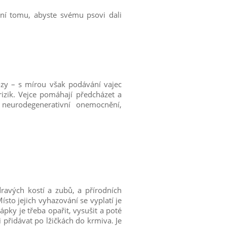
rání tomu, abyste svému psovi dali
nózy – s mírou však podávání vajec
izik. Vejce pomáhají předcházet a
 neurodegenerativní onemocnění,
avých kostí a zubů, a přírodních
Místo jejich vyhazování se vyplatí je
ápky je třeba opařit, vysušit a poté
 přidávat po lžičkách do krmiva. Je