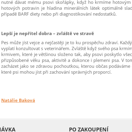
nutné dávat mému psovi skořápky, když ho krmíme hotovým j
hotových potravin je hladina minerálních látek optimálně sla
případě BARF diety nebo při diagnostikování nedostatků.
Lepší je nepřítel dobra – zvláště ve stravě
Pes může jíst vejce a nejčastěji je to ku prospěchu zdraví. Každ
vyplatí konzultovat s veterinářem. Zvláště když svého psa kr
krmivem, které je většinou složeno tak, aby psovi poskytlo vše
přizpůsobené věku psa, aktivitě a dokonce i plemeni psa. V to
zacházet jako se zdravou pochoutkou, kterou občas podáváme –
které psi mohou jíst při zachování správných proporcí.
Natálie Baková
NÁVKA
PO ZAKOUPENÍ