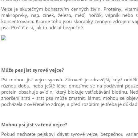
Vejce je skutečným bohatstvím cenných živin. Proteiny, vitami
makroprvky, nap. zinek, železo, měď, hořčík, vápník nebo 
koncentrovaná. Kromě toho jsou skořápky cenným zdrojem vápní
psa. Přečtěte si, jak to udělat bezpečně.
Může pes jíst syrové vejce?
Psi mohou jíst vejce syrová. Zároveň je zdravější, když oddě
různou dobu, nebo ještě lépe, omezíme se na podávání pouze
protein obsahuje avidin, který blokuje vstřebávání biotinu. Ne
zhoršení srsti – srst psa může zmatnit, lámat, mohou se objevi
pocházela z ověřeného zdroje, a před rozbitím je třeba je důkla
Mohou psi jíst vařená vejce?
Pokud nechcete pejskovi dávat syrové vejce, bezpečnou variant