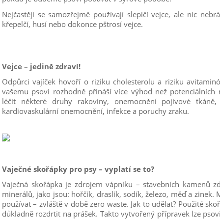
Nejčastěji se samozřejmě používají slepičí vejce, ale nic neb
křepelčí, husí nebo dokonce pštrosí vejce.
Vejce – jedině zdraví!
Odpůrci vajíček hovoří o riziku cholesterolu a riziku avitami
vašemu psovi rozhodně přináší více výhod než potenciálních r
léčit některé druhy rakoviny, onemocnění pojivové tkáně,
kardiovaskulární onemocnění, infekce a poruchy zraku.
Vaječné skořápky pro psy – vyplatí se to?
Vaječná skořápka je zdrojem vápníku – stavebních kamenů zdr
minerálů, jako jsou: hořčík, draslík, sodík, železo, měď a zinek. 
používat – zvláště v době zero waste. Jak to udělat? Použité skoř
důkladně rozdrtit na prášek. Takto vytvořený přípravek lze psovi