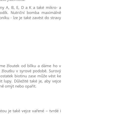
ny A, B, E, D a K a také mikro- a
sodík. Nutriční bomba maximálně
ku - lze je také zavést do stravy
líme žloutek od bílku a dáme ho v
 žloutku v syrové podobě. Surový
dostatek biotinu zase může vést ke
t lupy. Důležité také je, aby vejce
dně omýt nebo opařit.
ou je také vejce vařené – tvrdé i