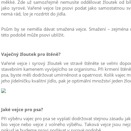
měkké. Zde už samozřejmě nemusíte oddělovat žloutek od bílk
jako syrové. Vařené vejce lze psovi podat jako samostatnou s
nemá rád, lze je rozdrtit do jídla.
Psům by se neměla dávat smažená vejce. Smažení – zejména na
této podobě může psovi ublížit.
Vaječný žloutek pro štěně?
Vařené vejce i syrový žloutek ve stravě štěněte se velmi dopo
stavebním kamenem vyvíjejícího se organismu. Při krmení štěnět
psa, byste měli dodržovat umírněnost a opatrnost. Kolik vajec 
jeho jídelníčku kvalitní jídlo, pak je optimální množství jeden žl
Jaké vejce pro psa?
Při výběru vajec pro psa se vyplatí dodržovat stejnou zásadu jak
bio vejce nebo vejce z volného výběhu. Taková vejce jsou nejzd
pokud je budeme psovi podávat v syrové podobě.