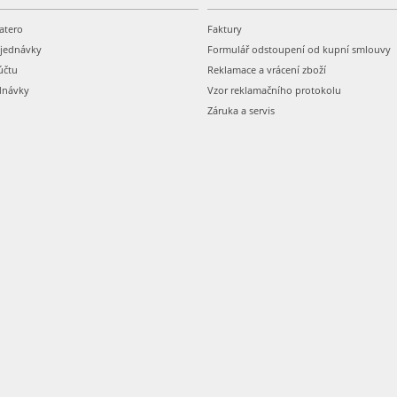
atero
Faktury
bjednávky
Formulář odstoupení od kupní smlouvy
účtu
Reklamace a vrácení zboží
dnávky
Vzor reklamačního protokolu
Záruka a servis