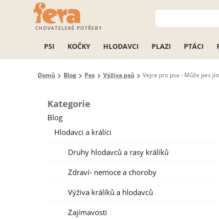
CHOVATELSKÉ POTŘEBY
PSI
KOČKY
HLODAVCI
PLAZI
PTÁCI
Domů
Blog
Pes
Výživa psů
Vejce pro psa - Může pes jís
Kategorie
Blog
Hlodavci a králíci
Druhy hlodavců a rasy králíků
Zdraví- nemoce a choroby
Výživa králíků a hlodavců
Zajímavosti