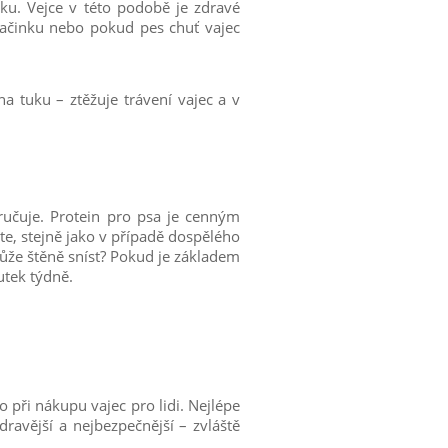
u. Vejce v této podobě je zdravé
vačinku nebo pokud pes chuť vajec
 tuku – ztěžuje trávení vajec a v
ručuje. Protein pro psa je cenným
e, stejně jako v případě dospělého
může štěně sníst? Pokud je základem
outek týdně.
o při nákupu vajec pro lidi. Nejlépe
ravější a nejbezpečnější – zvláště