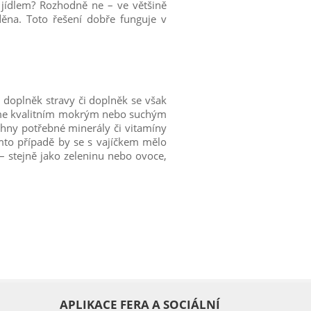
ídlem? Rozhodně ne – ve většině
děna. Toto řešení dobře funguje v
ý doplněk stravy či doplněk se však
míme kvalitním mokrým nebo suchým
chny potřebné minerály či vitamíny
mto případě by se s vajíčkem mělo
 stejně jako zeleninu nebo ovoce,
APLIKACE FERA A SOCIÁLNÍ