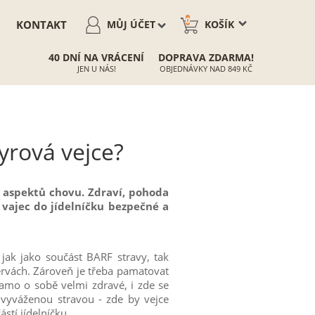
0
KONTAKT
MŮJ ÚČET
KOŠÍK
40 DNÍ NA VRÁCENÍ
DOPRAVA ZDARMA!
JEN U NÁS!
OBJEDNÁVKY NAD 849 KČ
syrová vejce?
h aspektů chovu. Zdraví, pohoda
 vajec do jídelníčku bezpečné a
 jak jako součást BARF stravy, tak
rvách. Zároveň je třeba pamatovat
 samo o sobě velmi zdravé, i zde se
 vyváženou stravou - zde by vejce
stí jídelníčku.