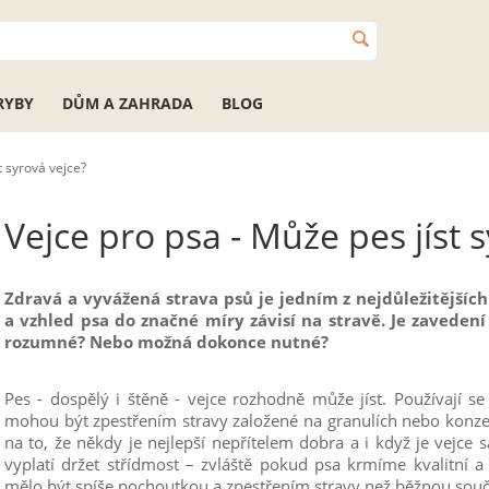
RYBY
DŮM A ZAHRADA
BLOG
t syrová vejce?
Vejce pro psa - Může pes jíst 
Zdravá a vyvážená strava psů je jedním z nejdůležitějšíc
a vzhled psa do značné míry závisí na stravě. Je zavedení
rozumné? Nebo možná dokonce nutné?
Pes - dospělý i štěně - vejce rozhodně může jíst. Používají se
mohou být zpestřením stravy založené na granulích nebo konze
na to, že někdy je nejlepší nepřítelem dobra a i když je vejce
vyplatí držet střídmost – zvláště pokud psa krmíme kvalitní a
mělo být spíše pochoutkou a zpestřením stravy než běžnou součá