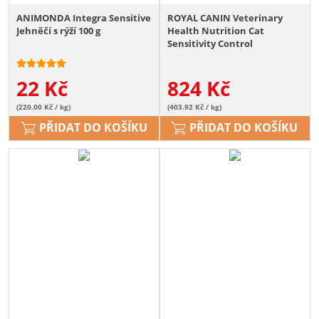
ANIMONDA Integra Sensitive
ROYAL CANIN Veterinary
Jehněčí s rýží 100 g
Health Nutrition Cat
Sensitivity Control
Chicken&Rice Pouch 24x 85 g
22
Kč
824
Kč
(220.00 Kč / kg)
(403.92 Kč / kg)
PŘIDAT DO KOŠÍKU
PŘIDAT DO KOŠÍKU