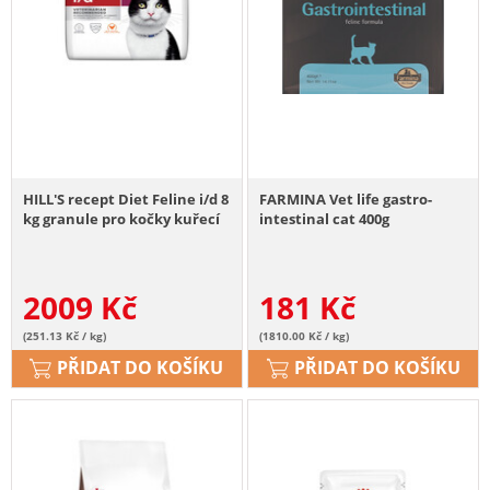
HILL'S recept Diet Feline i/d 8
FARMINA Vet life gastro-
kg granule pro kočky kuřecí
intestinal cat 400g
2009
Kč
181
Kč
(251.13 Kč / kg)
(1810.00 Kč / kg)
PŘIDAT DO KOŠÍKU
PŘIDAT DO KOŠÍKU