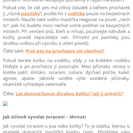
Pokud víte, že váš pes má citlivý žaludek a během procházek
jí „různé
pamlsky
“, pusťte ho z
vodítka
pouze na bezpečných
místech.
Naučte také svého mazlíčka reagovat na povel: „nech
to“: pak ho budete moci nechat volně pobíhat na bezpečných
místech.
Při venčení psů, kteří si mlsají, používejte náhubek a
kočky prostě nepouštějte ven.
Přírodní psí pamlsky jsou
skvělou volbou při výcviku a učení povelů.
Čtěte také:
Proč pes na procházce sní všechno?
Pokud berete kočku na vodítku, vždy ji na krátkém vodítku
hlídejte a po procházce ji pozorujte.
Mezi příznaky otravy u
kotěte patří: slintání, zvracení, izolace, dýchací potíže, kašel,
agrese, apatie.
Jakmile uvidíte výše uvedené příznaky,
okamžitě vyhledejte veterináře.
Čtěte:
Lze domestikovat divokou kočku? Jak ji ochočit?
Jak účinně vyvolat zvracení – shrnutí
Jak vyvolat zvracení u psa nebo kočky?
To je otázka, kterou si
majitelé domácích mazlíčků kladou často.
Přinášíme vám