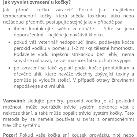
Jak vyvolat zvracení u kočky?
Jak přimět kočku zvracet?
Pokud jste majitelem
temperamentní kočky, která snědla toxickou látku nebo
nežádoucí předmět, postupujte stejně jako v případě psa:
ihned kontaktujte svého veterináře – řiďte se jeho
doporučeními – nejlépe je navštívit kliniku,
pokud váš veterinář nedoporučí jinak, podávejte kočce
peroxid vodíku v poměru 1-2 ml/kg tělesné hmotnosti.
Podávejte vodu injekční stříkačkou bez jehly, nemá
smysl se nalhávat, že váš mazlíček látku ochotně vypije.
po zvracení se také vyplatí podat kočce probiotikum a
dřevěné uhlí, které naváže všechny zbývající toxiny a
pomůže je vyloučit stolicí. V případě otravy žíravinami
nepodávejte aktivní uhlí.
Varování:
sledujte poměry, peroxid vodíku je až poslední
možnost, může podráždit trávicí systém, dokonce vést k
nekróze tkání, a také může popálit trávicí systém kočky.
Tato
metoda by se neměla používat u zvířat s onemocněními
trávicího systému.
Pozor!
Pokud vaše kočka sní kousek provázku, nitě nebo