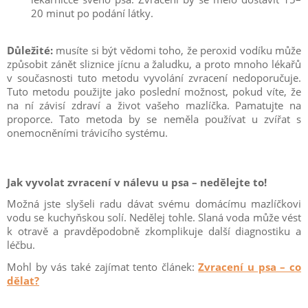
20 minut po podání látky.
Důležité:
musíte si být vědomi toho, že peroxid vodíku může
způsobit zánět sliznice jícnu a žaludku, a proto mnoho lékařů
v současnosti tuto metodu vyvolání zvracení nedoporučuje.
Tuto metodu použijte jako poslední možnost, pokud víte, že
na ní závisí zdraví a život vašeho mazlíčka.
Pamatujte na
proporce.
Tato metoda by se neměla používat u zvířat s
onemocněními trávicího systému.
Jak vyvolat zvracení v nálevu u psa – nedělejte to!
Možná jste slyšeli radu dávat svému domácímu mazlíčkovi
vodu se kuchyňskou solí.
Nedělej tohle.
Slaná voda může vést
k otravě a pravděpodobně zkomplikuje další diagnostiku a
léčbu.
Mohl by vás také zajímat tento článek:
Zvracení u psa – co
dělat?