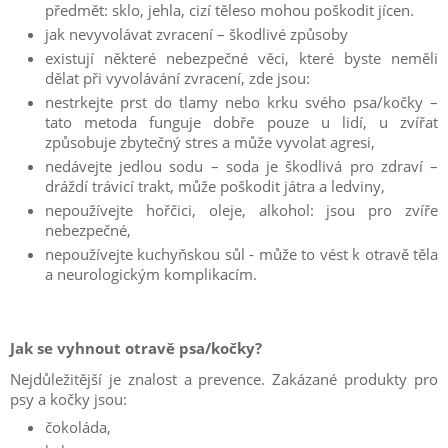
předmět: sklo, jehla, cizí těleso mohou poškodit jícen.
jak nevyvolávat zvracení – škodlivé způsoby
existují některé nebezpečné věci, které byste neměli
dělat při vyvolávání zvracení, zde jsou:
nestrkejte prst do tlamy nebo krku svého psa/kočky –
tato metoda funguje dobře pouze u lidí, u zvířat
způsobuje zbytečný stres a může vyvolat agresi,
nedávejte jedlou sodu – soda je škodlivá pro zdraví –
dráždí trávicí trakt, může poškodit játra a ledviny,
nepoužívejte hořčici, oleje, alkohol: jsou pro zvíře
nebezpečné,
nepoužívejte kuchyňskou sůl - může to vést k otravě těla
a neurologickým komplikacím.
Jak se vyhnout otravě psa/kočky?
Nejdůležitější je znalost a prevence.
Zakázané produkty pro
psy a kočky jsou:
čokoláda,