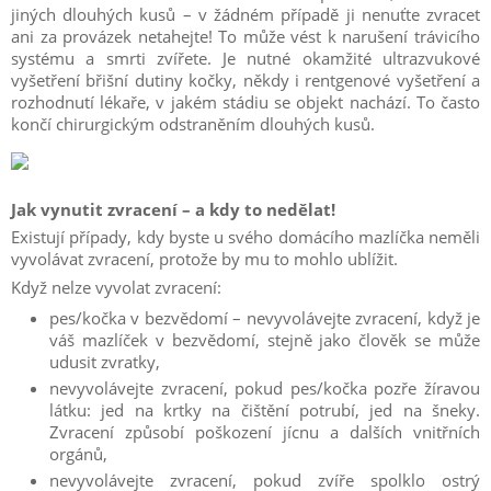
jiných dlouhých kusů – v žádném případě ji nenuťte zvracet
ani za provázek netahejte!
To může vést k narušení trávicího
systému a smrti zvířete.
Je nutné okamžité ultrazvukové
vyšetření břišní dutiny kočky, někdy i rentgenové vyšetření a
rozhodnutí lékaře, v jakém stádiu se objekt nachází.
To často
končí chirurgickým odstraněním dlouhých kusů.
Jak vynutit zvracení – a kdy to nedělat!
Existují případy, kdy byste u svého domácího mazlíčka neměli
vyvolávat zvracení, protože by mu to mohlo ublížit.
Když nelze vyvolat zvracení:
pes/kočka v bezvědomí – nevyvolávejte zvracení, když je
váš mazlíček v bezvědomí, stejně jako člověk se může
udusit zvratky,
nevyvolávejte zvracení, pokud pes/kočka pozře žíravou
látku: jed na krtky na čištění potrubí, jed na šneky.
Zvracení způsobí poškození jícnu a dalších vnitřních
orgánů,
nevyvolávejte zvracení, pokud zvíře spolklo ostrý