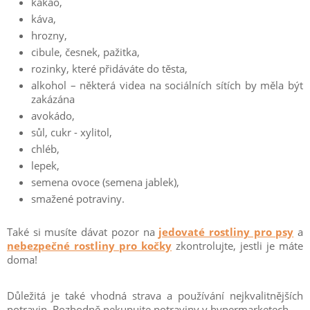
kakao,
káva,
hrozny,
cibule, česnek, pažitka,
rozinky, které přidáváte do těsta,
alkohol – některá videa na sociálních sítích by měla být
zakázána
avokádo,
sůl, cukr - xylitol,
chléb,
lepek,
semena ovoce (semena jablek),
smažené potraviny.
Také si musíte dávat pozor na
jedovaté rostliny pro psy
a
nebezpečné rostliny pro kočky
zkontrolujte, jestli je máte
doma!
Důležitá je také vhodná strava a používání nejkvalitnějších
potravin.
Rozhodně nekupujte potraviny v hypermarketech.