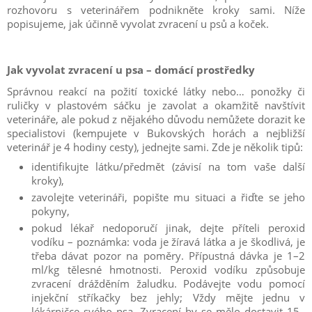
rozhovoru s veterinářem podnikněte kroky sami.
Níže
popisujeme, jak účinně vyvolat zvracení u psů a koček.
Jak vyvolat zvracení u psa – domácí prostředky
Správnou reakcí na požití toxické látky nebo… ponožky či
ruličky v plastovém sáčku je zavolat a okamžitě navštívit
veterináře, ale pokud z nějakého důvodu nemůžete dorazit ke
specialistovi (kempujete v Bukovských horách a nejbližší
veterinář je 4 hodiny cesty), jednejte sami.
Zde je několik tipů:
identifikujte látku/předmět (závisí na tom vaše další
kroky),
zavolejte veterináři, popište mu situaci a řiďte se jeho
pokyny,
pokud lékař nedoporučí jinak, dejte příteli peroxid
vodíku – poznámka: voda je žíravá látka a je škodlivá, je
třeba dávat pozor na poměry.
Přípustná dávka je 1–2
ml/kg tělesné hmotnosti.
Peroxid vodíku způsobuje
zvracení drážděním žaludku.
Podávejte vodu pomocí
injekční stříkačky bez jehly; Vždy mějte jednu v
lékárničce svého psa.
Zvracení by se mělo dostavit 15–