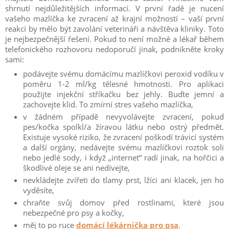
shrnutí nejdůležitějších informací.
V první řadě je nucení
vašeho mazlíčka ke zvracení až krajní možností – vaší první
reakcí by mělo být zavolání veterináři a návštěva kliniky.
Toto
je nejbezpečnější řešení.
Pokud to není možné a lékař během
telefonického rozhovoru nedoporučí jinak, podnikněte kroky
sami:
podávejte svému domácímu mazlíčkovi peroxid vodíku v
poměru 1-2 ml/kg tělesné hmotnosti.
Pro aplikaci
použijte injekční stříkačku bez jehly.
Buďte jemní a
zachovejte klid.
To zmírní stres vašeho mazlíčka,
v žádném případě nevyvolávejte zvracení, pokud
pes/kočka spolkl/a žíravou látku nebo ostrý předmět.
Existuje vysoké riziko, že zvracení poškodí trávicí systém
a další orgány, nedávejte svému mazlíčkovi roztok soli
nebo jedlé sody, i když „internet“ radí jinak, na hořčici a
škodlivé oleje se ani nedívejte,
nevkládejte zvířeti do tlamy prst, lžíci ani klacek, jen ho
vyděsíte,
chraňte svůj domov před rostlinami, které jsou
nebezpečné pro psy a kočky,
měj to po ruce
domácí lékárnička pro psa
.