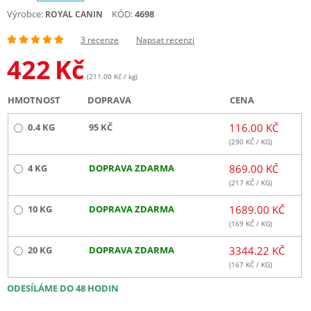
Výrobce:
KÓD:
4698
ROYAL CANIN
3 recenze
Napsat recenzi
422
Kč
(211.00 Kč / kg)
HMOTNOST
DOPRAVA
CENA
0.4 KG
95 KČ
116.00 KČ
(
290
KČ / KG)
4 KG
DOPRAVA ZDARMA
869.00 KČ
(
217
KČ / KG)
10 KG
DOPRAVA ZDARMA
1689.00 KČ
(
169
KČ / KG)
20 KG
DOPRAVA ZDARMA
3344.22 KČ
(
167
KČ / KG)
ODESÍLÁME DO 48 HODIN