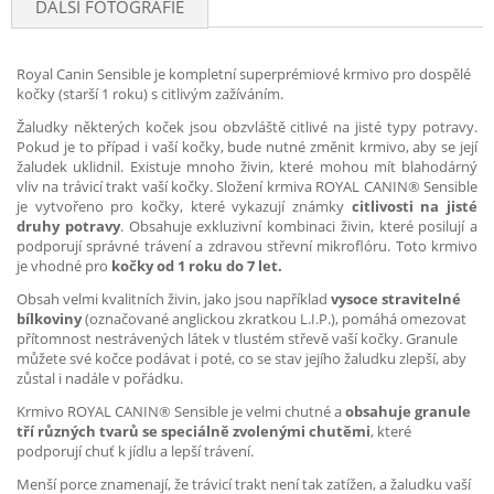
DALŠÍ FOTOGRAFIE
Royal Canin Sensible je kompletní superprémiové krmivo pro dospělé
kočky (starší 1 roku) s citlivým zažíváním.
Žaludky některých koček jsou obzvláště citlivé na jisté typy potravy.
Pokud je to případ i vaší kočky, bude nutné změnit krmivo, aby se její
žaludek uklidnil. Existuje mnoho živin, které mohou mít blahodárný
vliv na trávicí trakt vaší kočky. Složení krmiva ROYAL CANIN® Sensible
je vytvořeno pro kočky, které vykazují známky
citlivosti na jisté
druhy potravy
. Obsahuje exkluzivní kombinaci živin, které posilují a
podporují správné trávení a zdravou střevní mikroflóru. Toto krmivo
je vhodné pro
kočky od 1 roku do 7 let.
Obsah velmi kvalitních živin, jako jsou například
vysoce stravitelné
bílkoviny
(označované anglickou zkratkou L.I.P.), pomáhá omezovat
přítomnost nestrávených látek v tlustém střevě vaší kočky. Granule
můžete své kočce podávat i poté, co se stav jejího žaludku zlepší, aby
zůstal i nadále v pořádku.
Krmivo ROYAL CANIN® Sensible je velmi chutné a
obsahuje granule
tří různých tvarů se speciálně zvolenými chutěmi
, které
podporují chuť k jídlu a lepší trávení.
Menší porce znamenají, že trávicí trakt není tak zatížen, a žaludku vaší