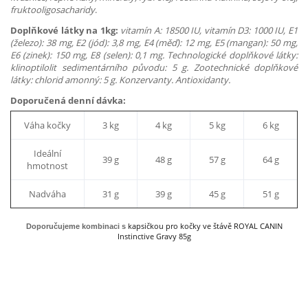
fruktooligosacharidy
.
Doplňkové látky na 1kg:
vitamín A: 18500 IU, vitamín D3: 1000 IU, E1
(železo): 38 mg, E2 (jód): 3,8 mg, E4 (měď): 12 mg, E5 (mangan): 50 mg,
E6 (zinek): 150 mg, E8 (selen): 0,1 mg. Technologické doplňkové látky:
klinoptilolit sedimentárního původu: 5 g. Zootechnické doplňkové
látky: chlorid amonný: 5 g. Konzervanty. Antioxidanty.
Doporučená denní dávka:
Váha kočky
3 kg
4 kg
5 kg
6 kg
Ideální
39 g
48 g
57 g
64 g
hmotnost
Nadváha
31 g
39 g
45 g
51 g
kapsičkou pro kočky ve štávě ROYAL CANIN
Doporučujeme kombinaci s
Instinctive Gravy 85g