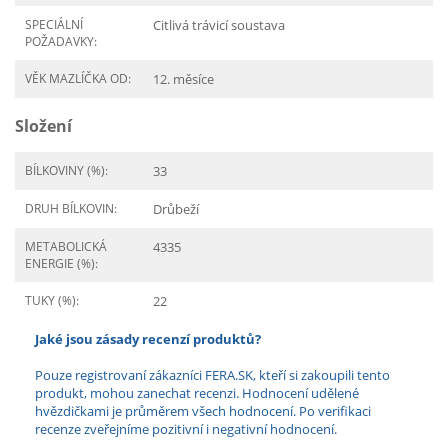
SPECIÁLNÍ
Citlivá trávicí soustava
POŽADAVKY:
VĚK MAZLÍČKA OD:
12. měsíce
Složení
BÍLKOVINY (%):
33
DRUH BÍLKOVIN:
Drůbeží
METABOLICKÁ
4335
ENERGIE (%):
TUKY (%):
22
Jaké jsou zásady recenzí produktů?
Pouze registrovaní zákazníci FERA.SK, kteří si zakoupili tento
produkt, mohou zanechat recenzi. Hodnocení udělené
hvězdičkami je průměrem všech hodnocení. Po verifikaci
recenze zveřejníme pozitivní i negativní hodnocení.