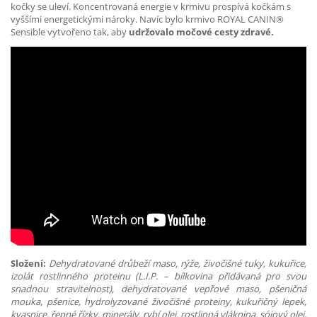
kočky se uleví. Koncentrovaná energie v krmivu prospívá kočkám s
vyššími energetickými nároky. Navíc bylo krmivo ROYAL CANIN®
Sensible vytvořeno tak, aby
udržovalo močové cesty zdravé.
Složení:
Dehydratované drůbeží maso, rýže, živočišné tuky, kukuřice,
izolát rostlinného proteinu (L.I.P. – bílkovina přidávaná pro svou
snadnou stravitelnost), dehydratované vepřové maso, pšeničná
mouka, pšenice, hydrolyzované živočišné proteiny, kukuřičný lepek,
kvasnice, řepné řízky, minerály, rybí olej, rostlinná vláknina, sójový olej,