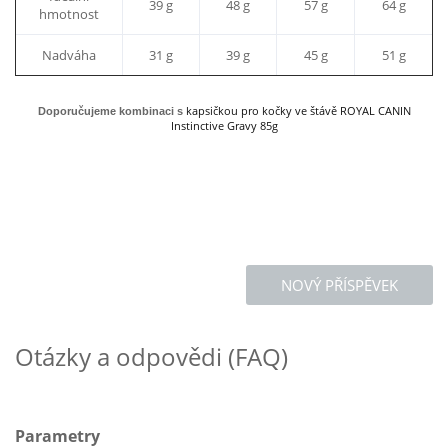
39 g
48 g
57 g
64 g
hmotnost
Nadváha
31 g
39 g
45 g
51 g
kapsičkou pro kočky ve štávě ROYAL CANIN
Doporučujeme kombinaci s
Instinctive Gravy 85g
NOVÝ PŘÍSPĚVEK
Otázky a odpovědi (FAQ)
Parametry