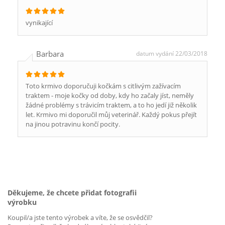
vynikající
Barbara
datum vydání 22/03/2018
Toto krmivo doporučuji kočkám s citlivým zažívacím
traktem - moje kočky od doby, kdy ho začaly jíst, neměly
žádné problémy s trávicím traktem, a to ho jedí již několik
let. Krmivo mi doporučil můj veterinář. Každý pokus přejít
na jinou potravinu končí pocity.
Děkujeme, že chcete přidat fotografii
výrobku
Koupil/a jste tento výrobek a víte, že se osvědčil?