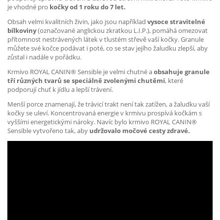
je vhodné pro
kočky od 1 roku do 7 let.
Obsah velmi kvalitních živin, jako jsou například
vysoce stravitelné
bílkoviny
(označované anglickou zkratkou L.I.P.), pomáhá omezovat
přítomnost nestrávených látek v tlustém střevě vaší kočky. Granule
můžete své kočce podávat i poté, co se stav jejího žaludku zlepší, aby
zůstal i nadále v pořádku.
Krmivo ROYAL CANIN® Sensible je velmi chutné a
obsahuje granule
tří různých tvarů se speciálně zvolenými chutěmi
, které
podporují chuť k jídlu a lepší trávení.
Menší porce znamenají, že trávicí trakt není tak zatížen, a žaludku vaší
kočky se uleví. Koncentrovaná energie v krmivu prospívá kočkám s
vyššími energetickými nároky. Navíc bylo krmivo ROYAL CANIN®
Sensible vytvořeno tak, aby
udržovalo močové cesty zdravé.