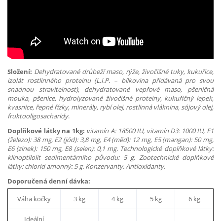
Složení:
Dehydratované drůbeží maso, rýže, živočišné tuky, kukuřice,
izolát rostlinného proteinu (L.I.P. – bílkovina přidávaná pro svou
snadnou stravitelnost), dehydratované vepřové maso, pšeničná
mouka, pšenice, hydrolyzované živočišné proteiny, kukuřičný lepek,
kvasnice, řepné řízky, minerály, rybí olej, rostlinná vláknina, sójový olej,
fruktooligosacharidy
.
Doplňkové látky na 1kg:
vitamín A: 18500 IU, vitamín D3: 1000 IU, E1
(železo): 38 mg, E2 (jód): 3,8 mg, E4 (měď): 12 mg, E5 (mangan): 50 mg,
E6 (zinek): 150 mg, E8 (selen): 0,1 mg. Technologické doplňkové látky:
klinoptilolit sedimentárního původu: 5 g. Zootechnické doplňkové
látky: chlorid amonný: 5 g. Konzervanty. Antioxidanty.
Doporučená denní dávka:
Váha kočky
3 kg
4 kg
5 kg
6 kg
Ideální