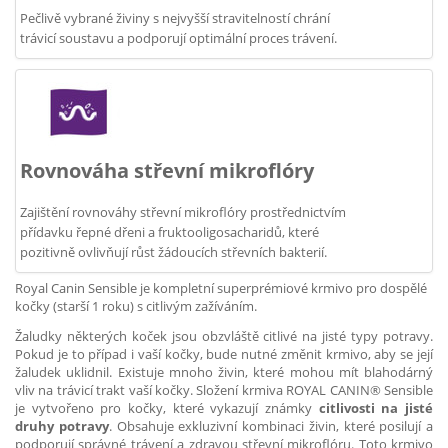
Pečlivě vybrané živiny s nejvyšší stravitelností chrání
trávicí soustavu a podporují optimální proces trávení.
Rovnováha střevní mikroflóry
Zajištění rovnováhy střevní mikroflóry prostřednictvím
přídavku řepné dřeni a fruktooligosacharidů, které
pozitivně ovlivňují růst žádoucích střevních bakterií.
Royal Canin Sensible je kompletní superprémiové krmivo pro dospělé
kočky (starší 1 roku) s citlivým zažíváním.
Žaludky některých koček jsou obzvláště citlivé na jisté typy potravy.
Pokud je to případ i vaší kočky, bude nutné změnit krmivo, aby se její
žaludek uklidnil. Existuje mnoho živin, které mohou mít blahodárný
vliv na trávicí trakt vaší kočky. Složení krmiva ROYAL CANIN® Sensible
je vytvořeno pro kočky, které vykazují známky
citlivosti na jisté
druhy potravy
. Obsahuje exkluzivní kombinaci živin, které posilují a
podporují správné trávení a zdravou střevní mikroflóru. Toto krmivo