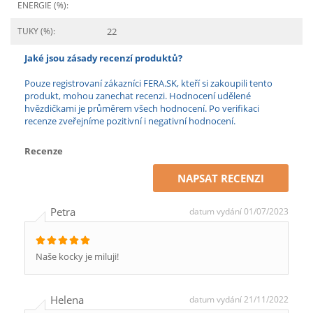
ENERGIE (%):
TUKY (%):
22
Jaké jsou zásady recenzí produktů?
Pouze registrovaní zákazníci FERA.SK, kteří si zakoupili tento
produkt, mohou zanechat recenzi. Hodnocení udělené
hvězdičkami je průměrem všech hodnocení. Po verifikaci
recenze zveřejníme pozitivní i negativní hodnocení.
Recenze
NAPSAT RECENZI
Petra
datum vydání 01/07/2023
Naše kocky je miluji!
Helena
datum vydání 21/11/2022