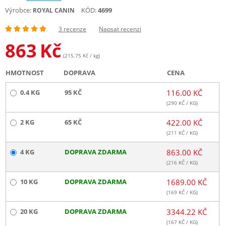
Výrobce:
KÓD:
4699
ROYAL CANIN
3 recenze
Napsat recenzi
863
Kč
(215.75 Kč / kg)
HMOTNOST
DOPRAVA
CENA
0.4 KG
95 KČ
116.00 KČ
(
290
KČ / KG)
2 KG
65 KČ
422.00 KČ
(
211
KČ / KG)
4 KG
DOPRAVA ZDARMA
863.00 KČ
(
216
KČ / KG)
10 KG
DOPRAVA ZDARMA
1689.00 KČ
(
169
KČ / KG)
20 KG
DOPRAVA ZDARMA
3344.22 KČ
(
167
KČ / KG)