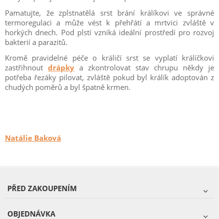
Pamatujte, že zplstnatělá srst brání králíkovi ve správné
termoregulaci a může vést k přehřátí a mrtvici zvláště v
horkých dnech. Pod plstí vzniká ideální prostředí pro rozvoj
bakterií a parazitů.
Kromě pravidelné péče o králičí srst se vyplatí králíčkovi
zastřihnout
drápky
a zkontrolovat stav chrupu někdy je
potřeba řezáky pilovat, zvláště pokud byl králík adoptován z
chudých poměrů a byl špatně krmen.
Natálie Baková
PŘED ZAKOUPENÍM
OBJEDNÁVKA