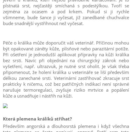
plstnatá srst, nejčastěji smíchaná s podestýlkou. Tvoří se
zejména za ocasem a pod krkem. Pokud si ji rychle
všimneme, bude šance ji vyčesat, již zanedbané chuchvalce
bude snadnější vystřihnout než vyčesat.
Péče o králíka může doporučit váš veterinář. Příčinou mohou
být opakované záněty kůže, plísňové nebo parazitární potíže.
Při ošetření je jednodušší aplikovat přípravky na kůži králíka
bez srsti. Navíc při objednání na chirurgický zákrok nebo
vyšetření, např. ultrazvuk, je nutné srst oholit. Je však třeba
připomenout, že holení králíka u veterináře se liší především
délkou zanechané srsti. Veterinární zastřihovač zkracuje srst
prakticky k ničemu, což bez patřičných indikací není správné
narušuje termoregulaci, zvyšuje riziko mrtvice a popálení
kůže a usnadňuje i nástřih na kůži.
Která plemena králíků stříhat?
Především angorská a dlouhosrstá plemena i když všechna