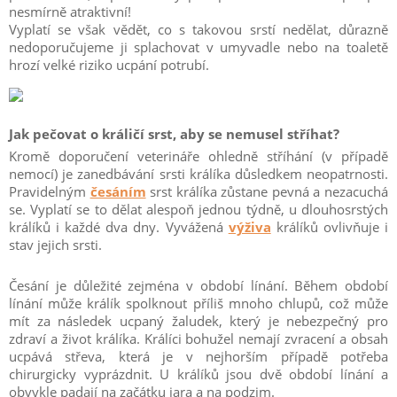
nesmírně atraktivní!
Vyplatí se však vědět, co s takovou srstí nedělat, důrazně
nedoporučujeme ji splachovat v umyvadle nebo na toaletě
hrozí velké riziko ucpání potrubí.
Jak pečovat o králičí srst, aby se nemusel stříhat?
Kromě doporučení veterináře ohledně stříhání (v případě
nemocí) je zanedbávání srsti králíka důsledkem neopatrnosti.
Pravidelným
česáním
srst králíka zůstane pevná a nezacuchá
se. Vyplatí se to dělat alespoň jednou týdně, u dlouhosrstých
králíků i každé dva dny. Vyvážená
výživa
králíků ovlivňuje i
stav jejich srsti.
Česání je důležité zejména v období línání. Během období
línání může králík spolknout příliš mnoho chlupů, což může
mít za následek ucpaný žaludek, který je nebezpečný pro
zdraví a život králíka. Králíci bohužel nemají zvracení a obsah
ucpává střeva, která je v nejhorším případě potřeba
chirurgicky vyprázdnit. U králíků jsou dvě období línání a
obvykle padají na začátku jara a na podzim.