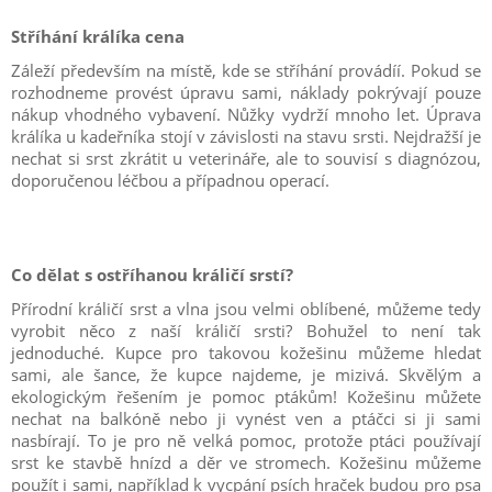
Stříhání králíka cena
Záleží především na místě, kde se stříhání provádíí. Pokud se
rozhodneme provést úpravu sami, náklady pokrývají pouze
nákup vhodného vybavení. Nůžky vydrží mnoho let. Úprava
králíka u kadeřníka stojí v závislosti na stavu srsti. Nejdražší je
nechat si srst zkrátit u veterináře, ale to souvisí s diagnózou,
doporučenou léčbou a případnou operací.
Co dělat s ostříhanou králičí srstí?
Přírodní králičí srst a vlna jsou velmi oblíbené, můžeme tedy
vyrobit něco z naší králičí srsti? Bohužel to není tak
jednoduché. Kupce pro takovou kožešinu můžeme hledat
sami, ale šance, že kupce najdeme, je mizivá. Skvělým a
ekologickým řešením je pomoc ptákům! Kožešinu můžete
nechat na balkóně nebo ji vynést ven a ptáčci si ji sami
nasbírají. To je pro ně velká pomoc, protože ptáci používají
srst ke stavbě hnízd a děr ve stromech. Kožešinu můžeme
použít i sami, například k vycpání psích hraček budou pro psa