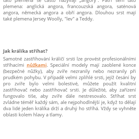
tato plemena se často nazývají „angory“. Patří sem tato
plemena: anglická angora, francouzská angora, saténová
angora, německá angora a obří angora. Dlouhou srst mají
také plemena Jersey Woolly, "lev" a Teddy.
Jak králíka stříhat?
Samotné zastřihování králičí srsti lze provést profesionálními
stříhacími
nůžkami
. Speciální modely mají zaoblené konce
(bezpečné nůžky), aby zvíře nezranily nebo nezranily při
prudkém pohybu. V případě velmi zplihlé srsti, jejíž česání by
pro zvíře bylo velmi bolestivé, můžete použít kvalitní
zastřihovač nebo zastřihovač srsti. Je důležité, aby zařízení
fungovalo tiše, aby zvíře dále nestresovalo. Stříhat srst
zvládne téměř každý sám, ale nejpohodlnější je, když to dělají
dva lidé jeden králíka drží a druhý ho stříhá. Vždy se vyhněte
oblasti kolem hlavy a tlamy.