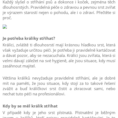
Každý slyšel o stříhání psů a dokonce i koček, zejména těch
dlouhosrstých. Pravidelná péče o zdravou a pevnou srst zvířat
je výrazem starostí nejen o pohodu, ale i o zdraví. Přečtěte si
proč.
Je potřeba králíky stříhat?
Králíci, zvláště ti dlouhosrstí mají krásnou hladkou srst, která
však vyžaduje určitou péči. Je potřeba ji pravidelně kartáčovat
a dávat pozor, aby se nezacuchala. Králíci jsou zvířata, která si
velmi dávají záležet na své hygieně, ale jsou situace, kdy musí
zasáhnout majitel.
Většina králíků nevyžaduje pravidelné stříhání, ale je dobré
mít na paměti, že jsou situace, kdy stojí za to takové řešení
zvážit a buď králíčkovi srst čistit a zkracovat sami, nebo
nechat tuto péči na profesionálovi.
Kdy by se měl králík stříhat
V případě kdy je jeho srst plstnatá. Plstnatění je běžným
jevem u králíků, kteří nejsou pravidelně kartáčováni. Je to