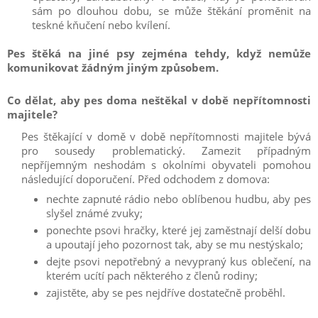
sám po dlouhou dobu, se může štěkání proměnit na
teskné kňučení nebo kvílení.
Pes štěká na jiné psy zejména tehdy, když nemůže
komunikovat žádným jiným způsobem.
Co dělat, aby pes doma neštěkal v době nepřítomnosti
majitele?
Pes štěkající v domě v době nepřítomnosti majitele bývá
pro sousedy problematický. Zamezit případným
nepříjemným neshodám s okolními obyvateli pomohou
následující doporučení. Před odchodem z domova:
nechte zapnuté rádio nebo oblíbenou hudbu, aby pes
slyšel známé zvuky;
ponechte psovi hračky, které jej zaměstnají delší dobu
a upoutají jeho pozornost tak, aby se mu nestýskalo;
dejte psovi nepotřebný a nevypraný kus oblečení, na
kterém ucítí pach některého z členů rodiny;
zajistěte, aby se pes nejdříve dostatečně proběhl.