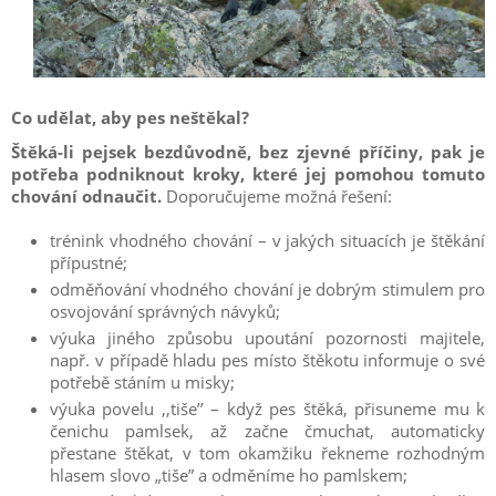
Co udělat, aby pes neštěkal?
Štěká-li pejsek bezdůvodně, bez zjevné příčiny, pak je
potřeba podniknout kroky, které jej pomohou tomuto
chování odnaučit.
Doporučujeme možná řešení:
trénink vhodného chování – v jakých situacích je štěkání
přípustné;
odměňování vhodného chování je dobrým stimulem pro
osvojování správných návyků;
výuka jiného způsobu upoutání pozornosti majitele,
např. v případě hladu pes místo štěkotu informuje o své
potřebě stáním u misky;
výuka povelu ,,tiše’’ – když pes štěká, přisuneme mu k
čenichu pamlsek, až začne čmuchat, automaticky
přestane štěkat, v tom okamžiku řekneme rozhodným
hlasem slovo „tiše” a odměníme ho pamlskem;