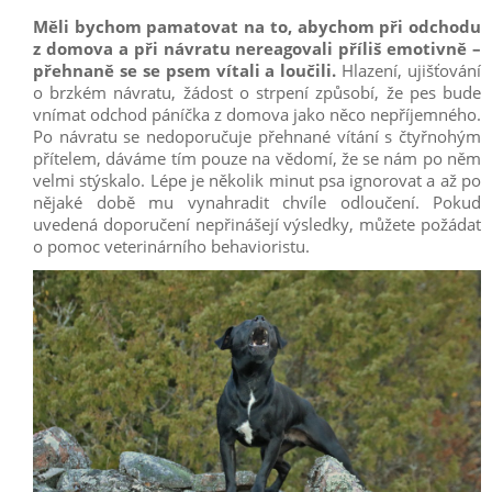
Měli bychom pamatovat na to, abychom při odchodu
z domova a při návratu nereagovali příliš emotivně –
přehnaně se se psem vítali a loučili.
Hlazení, ujišťování
o brzkém návratu, žádost o strpení způsobí, že pes bude
vnímat odchod páníčka z domova jako něco nepříjemného.
Po návratu se nedoporučuje přehnané vítání s čtyřnohým
přítelem, dáváme tím pouze na vědomí, že se nám po něm
velmi stýskalo. Lépe je několik minut psa ignorovat a až po
nějaké době mu vynahradit chvíle odloučení. Pokud
uvedená doporučení nepřinášejí výsledky, můžete požádat
o pomoc veterinárního behavioristu.