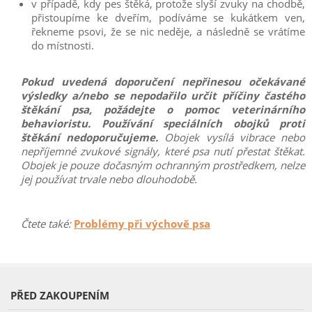
v případě, kdy pes štěká, protože slyší zvuky na chodbě,
přistoupíme ke dveřím, podíváme se kukátkem ven,
řekneme psovi, že se nic neděje, a následně se vrátíme
do místnosti.
Pokud uvedená doporučení nepřinesou očekávané
výsledky a/nebo se nepodařilo určit příčiny častého
štěkání psa, požádejte o pomoc veterinárního
behavioristu. Používání speciálních obojků proti
štěkání nedoporučujeme.
Obojek vysílá vibrace nebo
nepříjemné zvukové signály, které psa nutí přestat štěkat.
Obojek je pouze dočasným ochranným prostředkem, nelze
jej používat trvale nebo dlouhodobě.
Čtete také:
Problémy při výchově psa
PŘED ZAKOUPENÍM