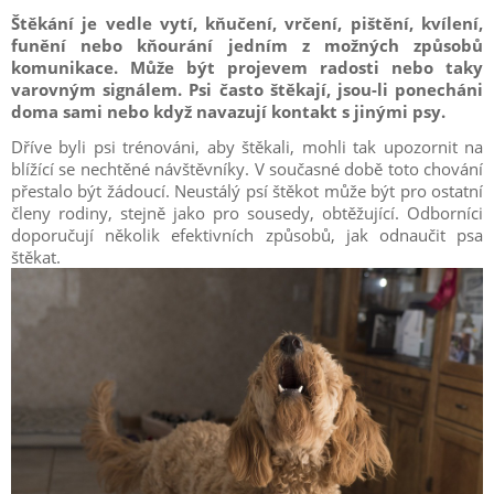
Štěkání je vedle vytí, kňučení, vrčení, pištění, kvílení,
funění nebo kňourání jedním z možných způsobů
komunikace. Může být projevem radosti nebo taky
varovným signálem. Psi často štěkají, jsou-li ponecháni
doma sami nebo když navazují kontakt s jinými psy.
Dříve byli psi trénováni, aby štěkali, mohli tak upozornit na
blížící se nechtěné návštěvníky. V současné době toto chování
přestalo být žádoucí. Neustálý psí štěkot může být pro ostatní
členy rodiny, stejně jako pro sousedy, obtěžující. Odborníci
doporučují několik efektivních způsobů, jak odnaučit psa
štěkat.