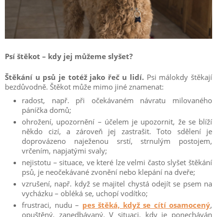
Psí štěkot – kdy jej můžeme slyšet?
Štěkání u psů je totéž jako řeč u lidí.
Psi málokdy štěkají
bezdůvodně. Štěkot může mimo jiné znamenat:
radost, např. při očekávaném návratu milovaného
páníčka domů;
ohrožení, upozornění – účelem je upozornit, že se blíží
někdo cizí, a zároveň jej zastrašit. Toto sdělení je
doprovázeno naježenou srstí, strnulým postojem,
vrčením, napjatými svaly;
nejistotu – situace, ve které lze velmi často slyšet štěkání
psů, je neočekávané zvonění nebo klepání na dveře;
vzrušení, např. když se majitel chystá odejít se psem na
vycházku – obléká se, uchopí vodítko;
frustraci, nudu –
pes štěká, když se cítí osamocený
,
opuštěný, zanedbávaný. V situaci, kdy je ponecháván