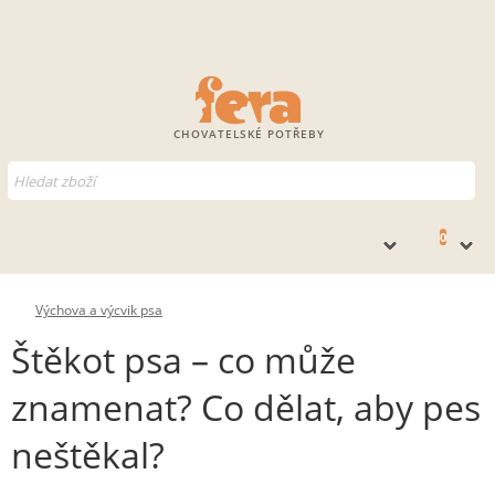
CHOVATELSKÉ POTŘEBY
0
Výchova a výcvik psa
Štěkot psa – co může
znamenat? Co dělat, aby pes
neštěkal?